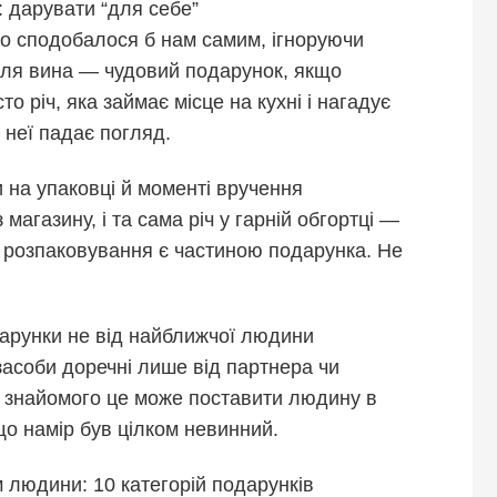
 дарувати “для себе”
що сподобалося б нам самим, ігноруючи
для вина — чудовий подарунок, якщо
то річ, яка займає місце на кухні і нагадує
 неї падає погляд.
 на упаковці й моменті вручення
 магазину, і та сама річ у гарній обгортці —
д розпаковування є частиною подарунка. Не
дарунки не від найближчої людини
засоби доречні лише від партнера чи
и знайомого це може поставити людину в
о намір був цілком невинний.
 людини: 10 категорій подарунків