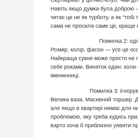
Навіть якщо думка була доброю 
читає це не як турботу, а як “то
сама не просила саме це, краще 
Помилка 2: одяг
Розмір, колір, фасон — усе це ос
Найкраща сукня може просто не п
себе роками. Виняток один: коли є
іменинниці.
Помилка 3: ігнору
Велика ваза. Масивний торшер. Д
але якщо в квартирі немає для ни
проблемою, яку треба кудись при
варто хоча б приблизно уявити пр