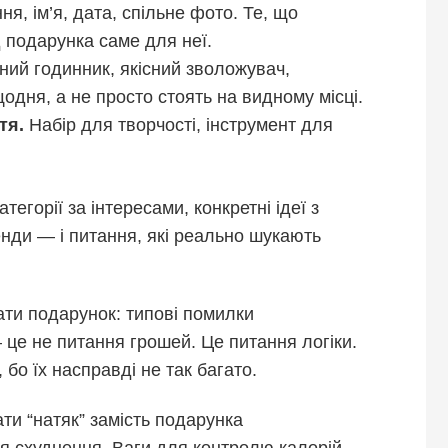
я, ім’я, дата, спільне фото. Те, що
д подарунка саме для неї.
ий годинник, якісний зволожувач,
одня, а не просто стоять на видному місці.
тя.
Набір для творчості, інструмент для
атегорії за інтересами, конкретні ідеї з
нди — і питання, які реально шукають
ти подарунок: типові помилки
 це не питання грошей. Це питання логіки.
бо їх насправді не так багато.
ти “натяк” замість подарунка
ля схуднення. Ваги для контролю калорій.