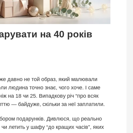
арувати на 40 років
вже давно не той образ, який малювали
коли людина точно знає, чого хоче. І саме
іж на 18 чи 25. Випадкову річ “про всяк
ттю — байдуже, скільки за неї заплатили.
ибором подарунків. Дивлюся, що реально
 чи летить у шафу “до кращих часів”, яких