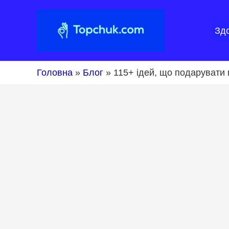
Перейти
до
Зд
вмісту
Головна
»
Блог
»
115+ ідей, що подарувати н