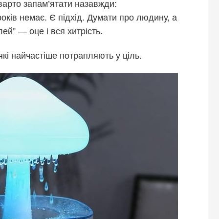
 варто запам’ятати назавжди:
оків немає. Є підхід. Думати про людину, а
ей” — оце і вся хитрість.
які найчастіше потрапляють у ціль.