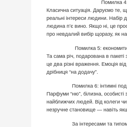
Помилка 4:
Класична ситуація. Даруємо те, 
реальні інтереси людини. Набір 
людина п’є вино. Якщо ні, це прос
про невдалий вибір щоразу, як на
Помилка 5: економити
Та сама річ, подарована в пакеті з
це два різні враження. Емоція ві
дрібниця “на додачу”.
Помилка 6: інтимні по
Парфуми “ню”, білизна, особисті 
найближчих людей. Від колеги ч
незручне становище — навіть якщ
За інтересами та типом