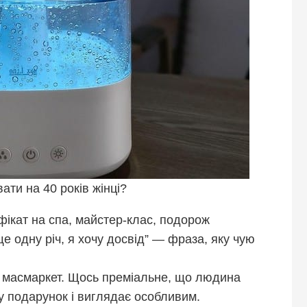
ти на 40 років жінці?
ікат на спа, майстер-клас, подорож
ще одну річ, я хочу досвід” — фраза, яку чую
масмаркет. Щось преміальне, що людина
у подарунок і виглядає особливим.