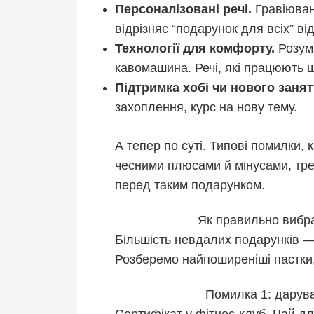
Персоналізовані речі.
Гравіюванн
відрізняє “подарунок для всіх” ві
Технології для комфорту.
Розумн
кавомашина. Речі, які працюють щ
Підтримка хобі чи нового занят
захоплення, курс на нову тему.
А тепер по суті. Типові помилки, к
чесними плюсами й мінусами, тре
перед таким подарунком.
Як правильно вибра
Більшість невдалих подарунків —
Розберемо найпоширеніші пастки, 
Помилка 1: дарува
Сертифікат у фітнес-клуб. Чай д