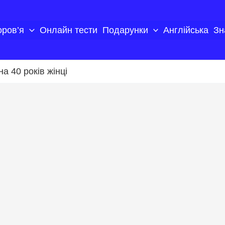
оров’я
Онлайн тести
Подарунки
Англійська
Зн
а 40 років жінці