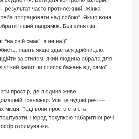
— результат часто протилежний. Жінка
бі треба попрацювати над собою”. Якщо вона
обрати інший напрямок. Без винятків.
 “на свій смак”, а не на її
обисте, навіть якщо здається дрібницею.
ідійти за стилем, який людина обрала для
 чіткий запит чи список бажань від самої
вати простір, де людина живе
омашній тренажер. Усе це чудові речі —
х місця. Тоді вони просто стають
лаштувати. Перед покупкою габаритної речі
остір отримувачки.