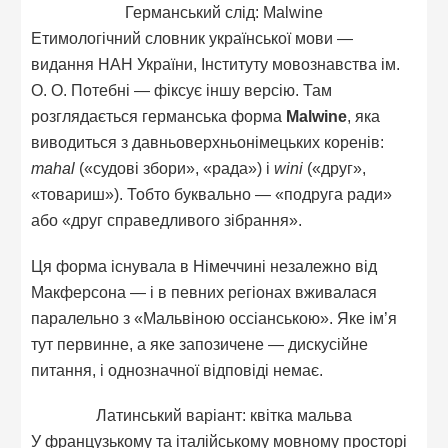
Германський слід: Malwine
Етимологічний словник української мови —
видання НАН України, Інституту мовознавства ім.
О. О. Потебні — фіксує іншу версію. Там
розглядається германська форма
Malwine
, яка
виводиться з давньоверхньонімецьких коренів:
mahal
(«судові збори», «рада») і
wini
(«друг»,
«товариш»). Тобто буквально — «подруга ради»
або «друг справедливого зібрання».
Ця форма існувала в Німеччині незалежно від
Макферсона — і в певних регіонах вживалася
паралельно з «Мальвіною оссіанською». Яке ім’я
тут первинне, а яке запозичене — дискусійне
питання, і однозначної відповіді немає.
Латинський варіант: квітка мальва
У французькому та італійському мовному просторі