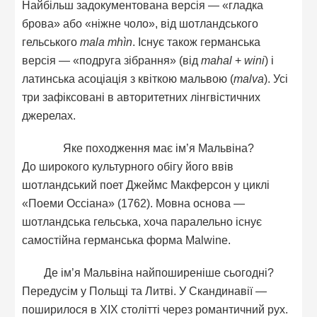
Найбільш задокументована версія — «гладка
брова» або «ніжне чоло», від шотландського
гельського
mala mhìn
. Існує також германська
версія — «подруга зібрання» (від
mahal
+
wini
) і
латинська асоціація з квіткою мальвою (
malva
). Усі
три зафіксовані в авторитетних лінгвістичних
джерелах.
Яке походження має ім’я Мальвіна?
До широкого культурного обігу його ввів
шотландський поет Джеймс Макферсон у циклі
«Поеми Оссіана» (1762). Мовна основа —
шотландська гельська, хоча паралельно існує
самостійна германська форма Malwine.
Де ім’я Мальвіна найпоширеніше сьогодні?
Передусім у Польщі та Литві. У Скандинавії —
поширилося в XIX столітті через романтичний рух.