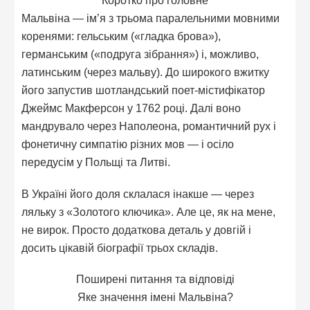
Мальвіна — ім’я з трьома паралельними мовними
коренями: гельським («гладка брова»),
германським («подруга зібрання») і, можливо,
латинським (через мальву). До широкого вжитку
його запустив шотландський поет-містифікатор
Джеймс Макферсон у 1762 році. Далі воно
мандрувало через Наполеона, романтичний рух і
фонетичну симпатію різних мов — і осіло
передусім у Польщі та Литві.
В Україні його доля склалася інакше — через
ляльку з «Золотого ключика». Але це, як на мене,
не вирок. Просто додаткова деталь у довгій і
досить цікавій біографії трьох складів.
Поширені питання та відповіді
Яке значення імені Мальвіна?