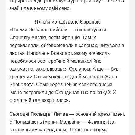
«приросло» до різних культур по-різному — і кожна
знайшла в ньому свій сенс.
Як ім’я мандрувало Європою
«Поеми Оссіана» вийшли — і пішли гуляти.
Спочатку Англія, потім Франція. Там їх
перекладали, обговорювали в салонах, цитували в
листах. Наполеон Бонапарт, якому вочевидь
подобалося все героїчне й меланхолійне
одночасно, захоплювався Оссіаном. А ще — був
хрещеним батьком кількох дітей маршала Жана
Бернадота. Саме через цей зв’язок оссіанські
імена потрапили до Скандинавії на початку XIX
століття й там закріпилися.
Сьогодні
Польща і Литва
— основний ареал імені.
У Польщі день іменин Мальвіни —
4 липня
(за
католицьким календарем). Польська форма