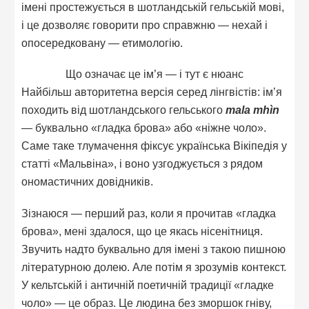
імені простежується в шотландській гельській мові,
і це дозволяє говорити про справжню — нехай і
опосередковану — етимологію.
Що означає це ім’я — і тут є нюанс
Найбільш авторитетна версія серед лінгвістів: ім’я
походить від шотландського гельського
mala mhìn
— буквально «гладка брова» або «ніжне чоло».
Саме таке тлумачення фіксує українська Вікіпедія у
статті «Мальвіна», і воно узгоджується з рядом
ономастичних довідників.
Зізнаюся — перший раз, коли я прочитав «гладка
брова», мені здалося, що це якась нісенітниця.
Звучить надто буквально для імені з такою пишною
літературною долею. Але потім я зрозумів контекст.
У кельтській і античній поетичній традиції «гладке
чоло» — це образ. Це людина без зморшок гніву,