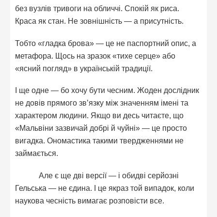
без вузлів тривоги на обличчі. Спокій як риса.
Краса як стан. Не зовнішність — а присутність.
Тобто «гладка брова» — це не паспортний опис, а
метафора. Щось на зразок «тихе серце» або
«ясний погляд» в українській традиції.
І ще одне — бо хочу бути чесним. Жоден дослідник
не довів прямого зв’язку між значенням імені та
характером людини. Якщо ви десь читаєте, що
«Мальвіни зазвичай добрі й чуйні» — це просто
вигадка. Ономастика такими твердженнями не
займається.
Але є ще дві версії — і обидві серйозні
Гельська — не єдина. І це якраз той випадок, коли
наукова чесність вимагає розповісти все.