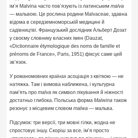
ім’я Malvina часто пов’язують із латинським
malva
— мальвою. Це рослина родини Malvaceae, здавна
відома в середземноморській медицині й
садівництві. Французький дослідник Альберт Дозат
у своєму словнику власних імен (Dauzat,
«Dictionnaire étymologique des noms de famille et
prénoms de France», Paris, 1951) фіксує саме цей
зв’язок.
У романомовних країнах асоціація з квіткою — не
натяжка. Там і вимова наближена, і культурна
пам’ять про
malva
як символ лікування й ніжності
достатньо глибока. Польська форма
Malwina
також
резонує з місцевим словом
malwa
— мальва.
Підсумок: три версії, три мовні гілки, жодна не
спростовує іншу. Скоріш за все, ім’я просто