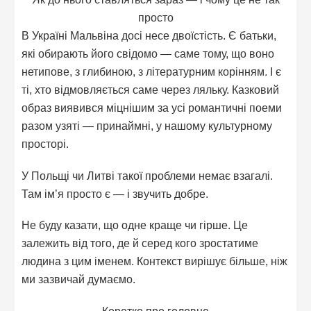
просто
В Україні Мальвіна досі несе двоїстість. Є батьки,
які обирають його свідомо — саме тому, що воно
нетипове, з глибиною, з літературним корінням. І є
ті, хто відмовляється саме через ляльку. Казковий
образ виявився міцнішим за усі романтичні поеми
разом узяті — принаймні, у нашому культурному
просторі.
У Польщі чи Литві такої проблеми немає взагалі.
Там ім’я просто є — і звучить добре.
Не буду казати, що одне краще чи гірше. Це
залежить від того, де й серед кого зростатиме
людина з цим іменем. Контекст вирішує більше, ніж
ми зазвичай думаємо.
Коротко про головне