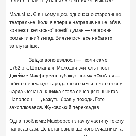
в Литві, і навіть у наших «Золотих ключиках»?
Мальвіна. Є в ньому щось одночасно старовинне і
театральне. Коли я вперше натрапив на це ім’я в
контексті кельтської поезії, думав — черговий
романтичний вигад. Виявилося, все набагато
заплутаніше.
Звідки воно взялося — і коли саме
1762 рік. Шотландія. Молодий вчитель і поет
Джеймс Макферсон
публікує поему «Фінґал» —
нібито переклад стародавнього кельтського епосу
барда Оссіана. Книжка стала сенсацією. Її читав
Наполеон — і, кажуть, брав у походи. Гете
захоплювався. Жуковський перекладав.
Одна проблема: Макферсон значну частину тексту
написав сам. Це встановили ще його сучасники, а