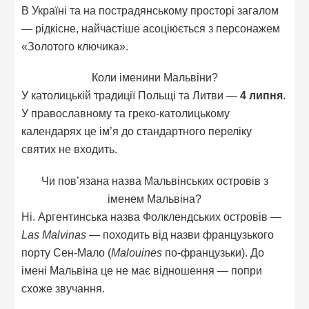
В Україні та на пострадянському просторі загалом
— рідкісне, найчастіше асоціюється з персонажем
«Золотого ключика».
Коли іменини Мальвіни?
У католицькій традиції Польщі та Литви —
4 липня
.
У православному та греко-католицькому
календарях це ім’я до стандартного переліку
святих не входить.
Чи пов’язана назва Мальвінських островів з
іменем Мальвіна?
Ні. Аргентинська назва Фолклендських островів —
Las Malvinas
— походить від назви французького
порту Сен-Мало (
Malouines
по-французьки). До
імені Мальвіна це не має відношення — попри
схоже звучання.