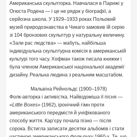
Американська скульпторка. Навчалася в Парижі у
Огюста Родена — і це не рядок у біографії, а
серйозна школа. У 1929–1933 роках Польовий
музей природознавства в Чикаго замовив їй серію
зі 104 бронзових скульптур у натуральну величину.
«Зали рас людства» — мабуть, найбільша
індивідуальна скульптурна комісія в американській
культурі того часу. Хофман також писала книжки і
була членом Американської національної академії
дизайну. Реальна людина з реальним масштабом.
Мальвіна Рейнольдс (1900–1978)
Фолк-авторка і активістка. Найвідоміша її пісня —
«Little Boxes»
(1962), іронічний гімн проти
американського передмістя й уніфікованого
способу життя. Кар’єру почала пізно — після
сорока. Встигла записати десятки альбомів і стати
частиною американського фолк-руху 1960-х. Те, що