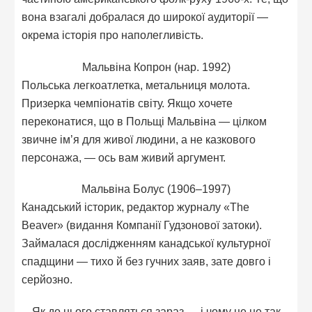
вона взагалі добралася до широкої аудиторії —
окрема історія про наполегливість.
Мальвіна Копрон (нар. 1992)
Польська легкоатлетка, метальниця молота.
Призерка чемпіонатів світу. Якщо хочете
переконатися, що в Польщі Мальвіна — цілком
звичне ім’я для живої людини, а не казкового
персонажа, — ось вам живий аргумент.
Мальвіна Болус (1906–1997)
Канадський історик, редактор журналу «The
Beaver» (видання Компанії Гудзонової затоки).
Займалася дослідженням канадської культурної
спадщини — тихо й без гучних заяв, зате довго і
серйозно.
Як до нього ставляться зараз — і чому це не так