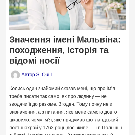
Значення імені Мальвіна:
походження, історія та
відомі носії
Автор
S. Quill
Колись один знайомий сказав мені, що про ім’я
треба писати так само, як про людину — не
зводячи її до резюме. Згоден. Тому почну не з
визначення, а з питання, яке мене самого довго
цікавило: чому ім’я, яке придумав шотландський
поет-шахрай у 1762 році, досі живе — і в Польщі, і