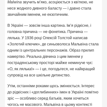
Malwina
звучить м’яко, асоціюється з квіткою, не
несе жодного дивного баласту — і давно стала
звичайним іменем, не екзотичним.
В Україні — зовсім інша картина. Ім’я рідкісне, і
головна причина — не фонетика. Причина —
лялька. У 1936 році Олексій Толстой написав
«Золотий ключик», де синьоволоса Мальвіна стала
одним із центральних персонажів. Образ прилип
намертво. Реальна дівчина з цим іменем у
пострадянському просторі майже неминуче чує:
«О, як лялька!» — і це, погодьтеся, не найкращий
супровід на все шкільне дитинство.
Утім, останніми роками щось змінюється. Інтерес
до рідкісних і «доглибинних» імен в Україні помітно
зріс — особливо серед батьків, яким хочеться
чогось не масового. Мальвіна в цьому контексті