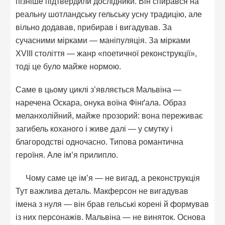
пізніше підтвердили дослідники. Він спирався на
реальну шотландську гельську усну традицію, але
вільно додавав, прибирав і вигадував. За
сучасними мірками — маніпуляція. За мірками
XVIII століття — жанр «поетичної реконструкції»,
тоді це було майже нормою.
Саме в цьому циклі з’являється Мальвіна —
наречена Оскара, онука воїна Фінґала. Образ
меланхолійний, майже прозорий: вона переживає
загибель коханого і живе далі — у смутку і
благородстві одночасно. Типова романтична
героїня. Але ім’я прилипло.
Чому саме це ім’я — не вигад, а реконструкція
Тут важлива деталь. Макферсон не вигадував
імена з нуля — він брав гельські корені й формував
із них персонажів. Мальвіна — не виняток. Основа