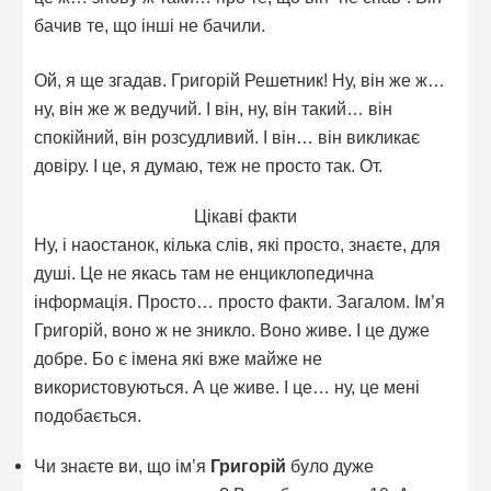
бачив те, що інші не бачили.
Ой, я ще згадав. Григорій Решетник! Ну, він же ж…
ну, він же ж ведучий. І він, ну, він такий… він
спокійний, він розсудливий. І він… він викликає
довіру. І це, я думаю, теж не просто так. От.
Цікаві факти
Ну, і наостанок, кілька слів, які просто, знаєте, для
душі. Це не якась там не енциклопедична
інформація. Просто… просто факти. Загалом. Ім’я
Григорій, воно ж не зникло. Воно живе. І це дуже
добре. Бо є імена які вже майже не
використовуються. А це живе. І це… ну, це мені
подобається.
Чи знаєте ви, що ім’я
Григорій
було дуже