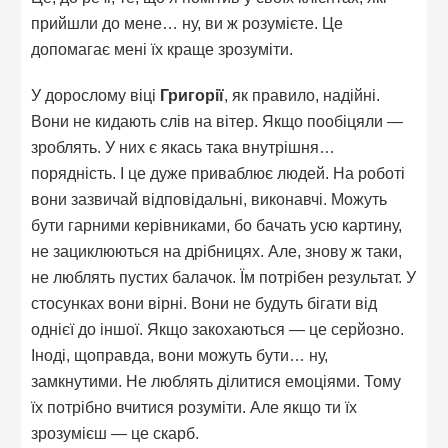
прийшли до мене… ну, ви ж розумієте. Це
допомагає мені їх краще зрозуміти.
У дорослому віці
Григорії
, як правило, надійні.
Вони не кидають слів на вітер. Якщо пообіцяли —
зроблять. У них є якась така внутрішня…
порядність. І це дуже приваблює людей. На роботі
вони зазвичай відповідальні, виконавчі. Можуть
бути гарними керівниками, бо бачать усю картину,
не зациклюються на дрібницях. Але, знову ж таки,
не люблять пустих балачок. Їм потрібен результат. У
стосунках вони вірні. Вони не будуть бігати від
однієї до іншої. Якщо закохаються — це серйозно.
Іноді, щоправда, вони можуть бути… ну,
замкнутими. Не люблять ділитися емоціями. Тому
їх потрібно вчитися розуміти. Але якщо ти їх
зрозумієш — це скарб.