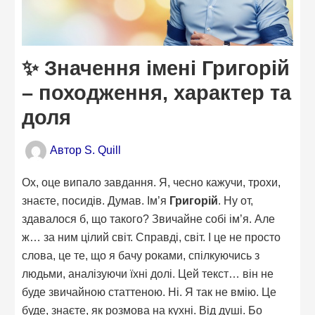
✨ Значення імені Григорій
– походження, характер та
доля
Автор
S. Quill
Ох, оце випало завдання. Я, чесно кажучи, трохи,
знаєте, посидів. Думав. Ім’я
Григорій
. Ну от,
здавалося б, що такого? Звичайне собі ім’я. Але
ж… за ним цілий світ. Справді, світ. І це не просто
слова, це те, що я бачу роками, спілкуючись з
людьми, аналізуючи їхні долі. Цей текст… він не
буде звичайною статтеною. Ні. Я так не вмію. Це
буде, знаєте, як розмова на кухні. Від душі. Бо