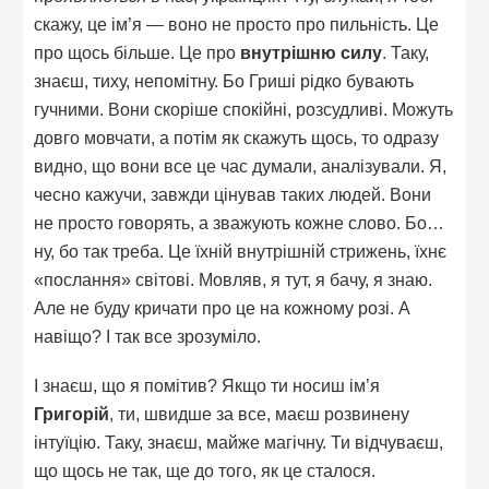
скажу, це ім’я — воно не просто про пильність. Це
про щось більше. Це про
внутрішню силу
. Таку,
знаєш, тиху, непомітну. Бо Гриші рідко бувають
гучними. Вони скоріше спокійні, розсудливі. Можуть
довго мовчати, а потім як скажуть щось, то одразу
видно, що вони все це час думали, аналізували. Я,
чесно кажучи, завжди цінував таких людей. Вони
не просто говорять, а зважують кожне слово. Бо…
ну, бо так треба. Це їхній внутрішній стрижень, їхнє
«послання» світові. Мовляв, я тут, я бачу, я знаю.
Але не буду кричати про це на кожному розі. А
навіщо? І так все зрозуміло.
І знаєш, що я помітив? Якщо ти носиш ім’я
Григорій
, ти, швидше за все, маєш розвинену
інтуїцію. Таку, знаєш, майже магічну. Ти відчуваєш,
що щось не так, ще до того, як це сталося.