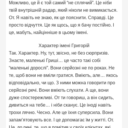
Можливо, це й є той самий “не сплячий”. Це ніби
твій внутрішній радар, який ніколи не вимикається.
От. Я навіть не знаю, як це пояснити. Справді. Це
просто відчуття. Це як щось, що я бачу постійно. І
це, мабуть, найцінніше в цьому імені.
Характер імені Григорій
Так. Характер. Ну, тут, звісно, не без сюрпризів.
Знаєте, маленькі Гриші… це часто такі собі
“маленькі дорослі”. Вони серйозні не по роках. Не
те, щоб вони не вміли гратися. Вміють, але… якось
відповідально, чи що. З ними можна говорити про
серйозні речі. Вони вміють слухати. А ще, вони
дуже спостережливі. От ти говориш, а він сидить,
дивиться на тебе… і ніби сканує. Це іноді навіть
трохи лячно. Чесно. Але це їхня суперсила. Вони
запам’ятовують все. І це допомагає їм у житті. От.
Це, до речі, те, що я помітив у своїх клієнтах, які