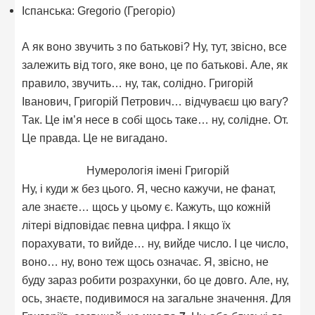
Іспанська: Gregorio (Грегоріо)
А як воно звучить з по батькові? Ну, тут, звісно, все
залежить від того, яке воно, це по батькові. Але, як
правило, звучить… ну, так, солідно. Григорій
Іванович, Григорій Петрович… відчуваєш цю вагу?
Так. Це ім’я несе в собі щось таке… ну, солідне. От.
Це правда. Це не вигадано.
Нумерологія імені Григорій
Ну, і куди ж без цього. Я, чесно кажучи, не фанат,
але знаєте… щось у цьому є. Кажуть, що кожній
літері відповідає певна цифра. І якщо їх
порахувати, то вийде… ну, вийде число. І це число,
воно… ну, воно теж щось означає. Я, звісно, не
буду зараз робити розрахунки, бо це довго. Але, ну,
ось, знаєте, подивимося на загальне значення. Для