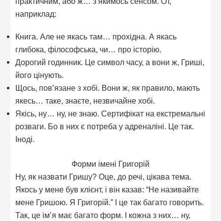
практичним, або ж… з якимось сенсом. От,
наприклад:
Книга. Але не якась там… прохідна. А якась
глибока, філософська, чи… про історію.
Дорогий годинник. Це символ часу, а вони ж, Гриші,
його цінують.
Щось, пов’язане з хобі. Вони ж, як правило, мають
якесь… таке, знаєте, незвичайне хобі.
Якісь, ну… ну, не знаю. Сертифікат на екстремальні
розваги. Бо в них є потреба у адреналіні. Це так.
Іноді.
Форми імені Григорій
Ну, як назвати Гришу? Оце, до речі, цікава тема.
Якось у мене був клієнт, і він казав: “Не називайте
мене Гришою. Я Григорій.” І це так багато говорить.
Так, це ім’я має багато форм. І кожна з них… ну,