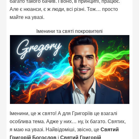
багато такого бачив. І воно, в принципі, працює.
Але є нюанси, є ж люди, всі різні. Тож… просто
майте на увазі.
Іменини та святі покровителі
Іменини, це ж свято! А для Григоріїв це взагалі
особлива тема. Адже у них… ну, їх багато. Святих,
я маю на увазі. Найвідоміші, звісно, це
Святий
Григорій Богослов
і
Святий Григорій