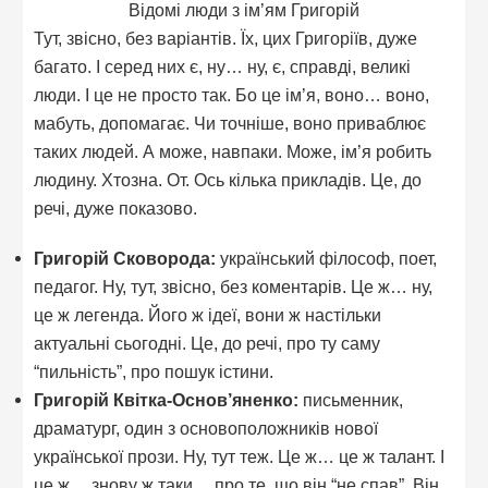
Відомі люди з ім’ям Григорій
Тут, звісно, без варіантів. Їх, цих Григоріїв, дуже
багато. І серед них є, ну… ну, є, справді, великі
люди. І це не просто так. Бо це ім’я, воно… воно,
мабуть, допомагає. Чи точніше, воно приваблює
таких людей. А може, навпаки. Може, ім’я робить
людину. Хтозна. От. Ось кілька прикладів. Це, до
речі, дуже показово.
Григорій Сковорода:
український філософ, поет,
педагог. Ну, тут, звісно, без коментарів. Це ж… ну,
це ж легенда. Його ж ідеї, вони ж настільки
актуальні сьогодні. Це, до речі, про ту саму
“пильність”, про пошук істини.
Григорій Квітка-Основ’яненко:
письменник,
драматург, один з основоположників нової
української прози. Ну, тут теж. Це ж… це ж талант. І
це ж… знову ж таки… про те, що він “не спав”. Він