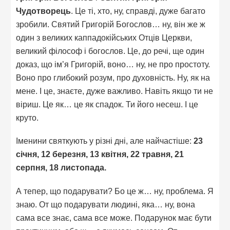
Чудотворець
. Це ті, хто, ну, справді, дуже багато
зробили. Святий Григорій Богослов… ну, він же ж
один з великих каппадокійських Отців Церкви,
великий філософ і богослов. Це, до речі, ще один
доказ, що ім’я Григорій, воно… ну, не про простоту.
Воно про глибокий розум, про духовність. Ну, як на
мене. І це, знаєте, дуже важливо. Навіть якщо ти не
віриш. Це як… це як спадок. Ти його несеш. І це
круто.
Іменини святкують у різні дні, але найчастіше:
23
січня, 12 березня, 13 квітня, 22 травня, 21
серпня, 18 листопада.
А тепер, що подарувати? Бо це ж… ну, проблема. Я
знаю. От що подарувати людині, яка… ну, вона
сама все знає, сама все може. Подарунок має бути