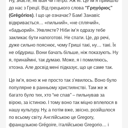
Ну, знаєте, як Іван чи Петро. Аж ні. Це ім’я прийшло
до нас з Греції. Від грецького слова
“Γρηγόριος”
(Grēgórios)
. І що це означає? Бам! Занавіс
відкривається… «пильний», «не сплячий»,
«бадьорий». Уявляєте? Ніби ім’я одразу тебе
закликає бути напоготові. Не спати. Це, до речі,
дуже сильно пояснює, чому Гриші такі, ну… такі. Їх
не обдуриш. Вони бачать більше, ніж показують. Ну
я, принаймні, так думаю. Може, я і помиляюсь,
хтозна. Але досвід мені підказує, що це саме так.
Це ім’я, воно ж не просто так з’явилось. Воно було
популярне в ранньому християнстві. Там же ж
багато було тих, хто “не спав” – пильнував за
вірою, за істиною. І тому воно так міцно вплелося в
нашу культуру. Ну, а потім вже, звісно, розійшлося
по всьому світу. Англійською це Gregory,
французькою Grégoire, італійською Gregorio… і