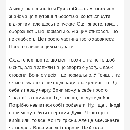
А якщо ви носите ім’я
Григорій
— вам, можливо,
знайома ця внутрішня боротьба: хочеться бути
відкритим, але щось не пускає. Оця, знаєте, така…
обережність. Це нормально. Я з цим стикався. І це
не слабкість. Це просто частина твого характеру.
Просто навчися цим керувати.
Ох, а тепер про те, що мені трохи… ну, не те щоб
бісить, але я завжди на це звертаю увагу. Слабкі
сторони. Вони є у всіх, і це нормально. У Гриш… ну,
як мені здається, це іноді надмірна критичність. До
себе в першу чергу. Вони можуть себе просто
“з’їдати” за помилки. І це, звісно, не дуже добре.
Потрібно навчитися собі пробачати. Ну, і ще… іноді
вони можуть бути впертими. Дуже. Якщо щось
вирішили, то все. Хоч ти трісни. Але це вже, знаєте,
як медаль. Вона має дві сторони. Це й сила, і