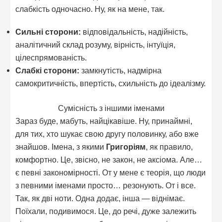
слабкість одночасно. Ну, як на мене, так.
Сильні сторони:
відповідальність, надійність,
аналітичний склад розуму, вірність, інтуїція,
цілеспрямованість.
Слабкі сторони:
замкнутість, надмірна
самокритичність, впертість, схильність до ідеалізму.
Сумісність з іншими іменами
Зараз буде, мабуть, найцікавіше. Ну, принаймні,
для тих, хто шукає свою другу половинку, або вже
знайшов. Імена, з якими
Григоріям
, як правило,
комфортно. Це, звісно, не закон, не аксіома. Але…
є певні закономірності. От у мене є теорія, що люди
з певними іменами просто… резонують. От і все.
Так, як дві ноти. Одна додає, інша — віднімає.
Поїхали, подивимося. Це, до речі, дуже залежить