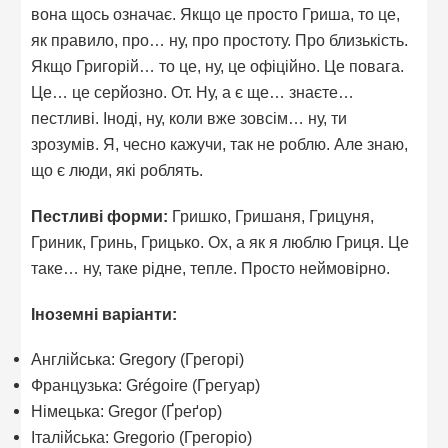
вона щось означає. Якщо це просто Гриша, то це,
як правило, про… ну, про простоту. Про близькість.
Якщо Григорій… то це, ну, це офіційно. Це повага.
Це… це серйозно. От. Ну, а є ще… знаєте…
пестливі. Іноді, ну, коли вже зовсім… ну, ти
зрозумів. Я, чесно кажучи, так не роблю. Але знаю,
що є люди, які роблять.
Пестливі форми:
Гришко, Гришаня, Грицуня,
Гриник, Гринь, Грицько. Ох, а як я люблю Гриця. Це
таке… ну, таке рідне, тепле. Просто неймовірно.
Іноземні варіанти:
Англійська: Gregory (Грегорі)
Французька: Grégoire (Грегуар)
Німецька: Gregor (Ґреґор)
Італійська: Gregorio (Грегоріо)