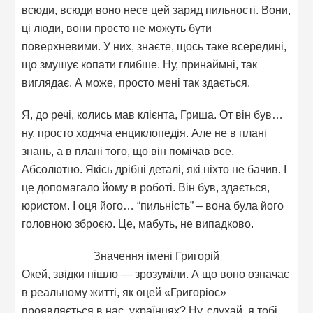
всюди, всюди воно несе цей заряд пильності. Вони,
ці люди, вони просто не можуть бути
поверхневими. У них, знаєте, щось таке всередині,
що змушує копати глибше. Ну, принаймні, так
виглядає. А може, просто мені так здається.
Я, до речі, колись мав клієнта, Гриша. От він був…
ну, просто ходяча енциклопедія. Але не в плані
знань, а в плані того, що він помічав все.
Абсолютно. Якісь дрібні деталі, які ніхто не бачив. І
це допомагало йому в роботі. Він був, здається,
юристом. І оця його… “пильність” – вона була його
головною зброєю. Це, мабуть, не випадково.
Значення імені Григорій
Окей, звідки пішло — зрозуміли. А що воно означає
в реальному житті, як оцей «Григоріос»
проявляється в нас, українцях? Ну, слухай, я тобі