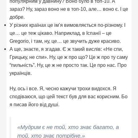
популярним у давнину? Воно було в топ-10. А
зараз? Ну, зараз воно не в топ-10, але… воно є. І це
добре.
У різних країнах це ім’я вимовляється по-різному. І
це… це теж цікаво. Наприклад, в Іспанії – це
Gregorio, і там, ну, це… це звучить дуже красиво.
А ще, знаєте, я згадав. Є ж такий вислів: «Не спи,
Грицьку, не спи». Ну, це ж про що? Це ж про ту саму
“пильність”. Ну, це ж не просто так. Це про нас. Про
українців.
Ну, ось і все. Я, чесно кажучи трохи видохся. Я
сподіваюся, що цей текст був для вас корисним. Бо
я писав його від душі.
«Мудрим є не той, хто знає багато, а
той, хто знає потрібне.»