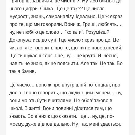
Григоріїв, зазвичай, це
число 7
. Ну, або близькі до
нього цифри. Сімка. Що це таке? Це число
мудрості, знань, самоаналізу. Ідеально. Це ж якраз
про те, що ми говорили. Вони ж, Гриші, люблять…
ну, не люблю це слово… “копати”. Розумієш?
Докопуватись до суті. І це число якраз про це. Це
число, яке говорить про те, що ти не поверхневий.
Що ти шукаєш сенс. І це, ну… це круто. Я, чесно,
навіть не знаю, як це пояснити. Але так. Це так. Бо
так я бачив.
Це число… воно ж про внутрішній потенціал, про
долю. І воно говорить, що люди з цим іменем… ну,
вони мають бути вчителями. Не обов’язково в
школі. В житті. Вони повинні ділитися тим, що
знають. Бо в них є що сказати. І це… ну, це, по-
моєму, дуже відповідально. Ну, так, мені здається.