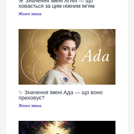
🌸 Значення імені Агнія — що
ховається за цим ніжним ім’ям
Жіночі імена
✨ Значення імені Ада — що воно
приховує?
Жіночі імена