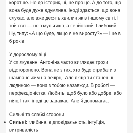
коротше. Не до істерик, ні, не про це. А до того, що
вона буде дуже вдумлива. Іноді здається, що вона
слухає, але вже десять хвилин як в іншому світі. І
той світ — не з мультиків, а серйозний. Глибокий.
Ну, типу: «А що буде, якщо я не виросту?» — і це в
6 років.
У дорослому віці
У спілкуванні Антоніна часто виглядає трохи
відсторонено. Вона не з тих, хто буде стрибати з
шампанським на вечірці. Але якщо ти станеш її
людиною — вона з тобою назавжди. В роботі —
перфекціоністка. Любить, щоб було або добре, або
ніяк. І так, іноді це заважає. Але й допомагає.
Сильні та слабкі сторони
Сильні:
глибина, відповідальність, інтуїція,
витривалість