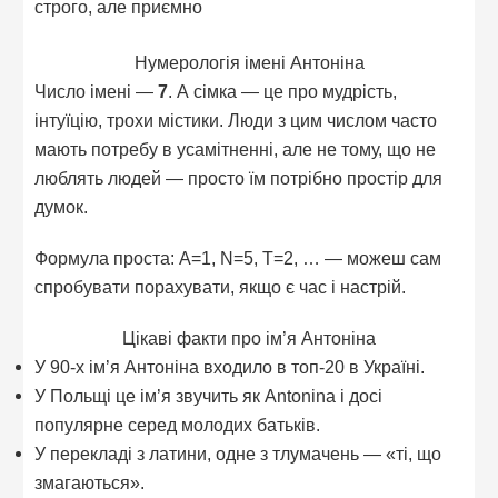
строго, але приємно
Нумерологія імені Антоніна
Число імені —
7
. А сімка — це про мудрість,
інтуїцію, трохи містики. Люди з цим числом часто
мають потребу в усамітненні, але не тому, що не
люблять людей — просто їм потрібно простір для
думок.
Формула проста: A=1, N=5, T=2, … — можеш сам
спробувати порахувати, якщо є час і настрій.
Цікаві факти про ім’я Антоніна
У 90-х ім’я Антоніна входило в топ-20 в Україні.
У Польщі це ім’я звучить як Antonina і досі
популярне серед молодих батьків.
У перекладі з латини, одне з тлумачень — «ті, що
змагаються».