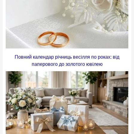
Повний календар річниць весілля по роках: від
паперового до золотого ювілею