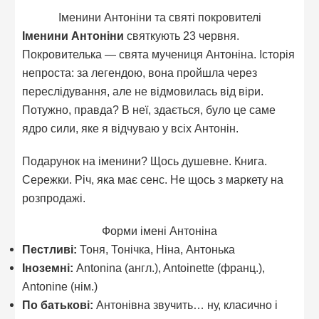
Іменини Антоніни та святі покровителі
Іменини Антоніни
святкують 23 червня.
Покровителька — свята мучениця Антоніна. Історія
непроста: за легендою, вона пройшла через
переслідування, але не відмовилась від віри.
Потужно, правда? В неї, здається, було це саме
ядро сили, яке я відчуваю у всіх Антонін.
Подарунок на іменини? Щось душевне. Книга.
Сережки. Річ, яка має сенс. Не щось з маркету на
розпродажі.
Форми імені Антоніна
Пестливі:
Тоня, Тонічка, Ніна, Антонька
Іноземні:
Antonina (англ.), Antoinette (франц.),
Antonine (нім.)
По батькові:
Антонівна звучить… ну, класично і