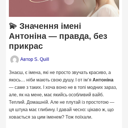
💫 Значення імені
Антоніна — правда, без
прикрас
Автор
S. Quill
Знаєш, є імена, які не просто звучать красиво, а
якось… ніби мають свою душу. І от ім’я
Антоніна
— саме з таких. І хоча воно не в топі модних зараз,
але, як на мене, має якийсь особливий вайб.
Теплий. Домашній. Але не плутай із простотою —
ця штука має глибину. І давай чесно: цікаво ж, що
ховається за цим іменем? Тож поїхали.