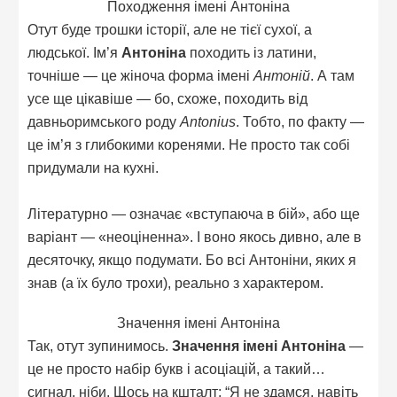
Походження імені Антоніна
Отут буде трошки історії, але не тієї сухої, а
людської. Ім’я
Антоніна
походить із латини,
точніше — це жіноча форма імені
Антоній
. А там
усе ще цікавіше — бо, схоже, походить від
давньоримського роду
Antonius
. Тобто, по факту —
це ім’я з глибокими коренями. Не просто так собі
придумали на кухні.
Літературно — означає «вступаюча в бій», або ще
варіант — «неоціненна». І воно якось дивно, але в
десяточку, якщо подумати. Бо всі Антоніни, яких я
знав (а їх було трохи), реально з характером.
Значення імені Антоніна
Так, отут зупинимось.
Значення імені Антоніна
—
це не просто набір букв і асоціацій, а такий…
сигнал, ніби. Щось на кшталт: “Я не здамся, навіть