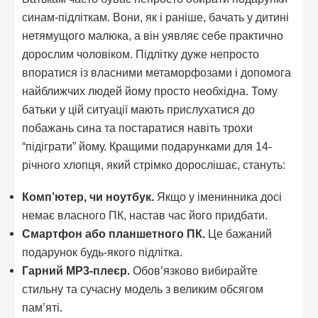
синам-підліткам. Вони, як і раніше, бачать у дитині
нетямущого малюка, а він уявляє себе практично
дорослим чоловіком. Підлітку дуже непросто
впоратися із власними метаморфозами і допомога
найближчих людей йому просто необхідна. Тому
батьки у цій ситуації мають прислухатися до
побажань сина та постаратися навіть трохи
“підіграти” йому. Кращими подарунками для 14-
річного хлопця, який стрімко дорослішає, стануть:
Комп’ютер, чи ноутбук.
Якщо у іменинника досі
немає власного ПК, настав час його придбати.
Смартфон або планшетного ПК.
Це бажаний
подарунок будь-якого підлітка.
Гарний МР3-плеєр.
Обов’язково вибирайте
стильну та сучасну модель з великим обсягом
пам’яті.