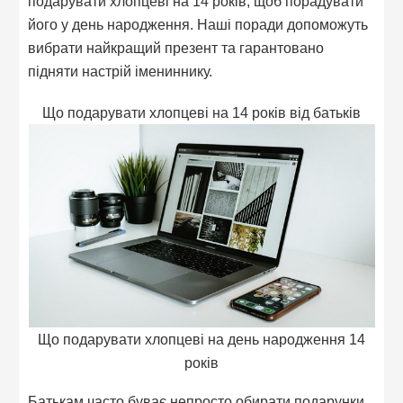
подарувати хлопцеві на 14 років, щоб порадувати
його у день народження. Наші поради допоможуть
вибрати найкращий презент та гарантовано
підняти настрій імениннику.
Що подарувати хлопцеві на 14 років від батьків
Що подарувати хлопцеві на день народження 14
років
Батькам часто буває непросто обирати подарунки