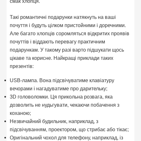
смак хлопця.
Такі романтичні подарунки натякнуть на ваші
почуття і будуть цілком пристойними і доречними.
Але багато хлопців соромляться відкритих проявів
почуттів і віддають перевагу практичним
подарункам. У такому разі варто підшукати щось
цікаве та корисне. Найкращі приклади таких
презентів:
USB-лампа. Вона підсвічуватиме клавіатуру
вечорами і нагадуватиме про дарительку;
3D головоломки. Ця прикольна розвага, яка
дозволить не нудьгувати, чекаючи побачення з
коханою;
Незвичайний будильник, наприклад, з
підсвічуванням, проектором, що стрибає або тікає;
Оригінальний чохол для телефону, наприклад, із