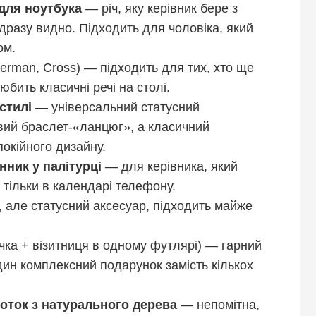
для ноутбука
— річ, яку керівник бере з
дразу видно. Підходить для чоловіка, який
ом.
terman, Cross) — підходить для тих, хто ще
юбить класичні речі на столі.
стилі
— універсальний статусний
вий браслет-«ланцюг», а класичний
окійного дизайну.
ник у палітурці
— для керівника, який
 тільки в календарі телефону.
 але статусний аксесуар, підходить майже
чка + візитниця в одному футлярі) — гарний
дин комплексний подарунок замість кількох
лоток з натурального дерева
— непомітна,