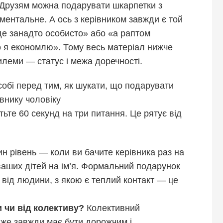
Друзям можна подарувати шкарпетки з
ментальне. А ось з керівником завжди є той
де занадто особисто» або «а раптом
о я економлю». Тому весь матеріал нижче
илеми — статус і межа доречності.
 собі перед тим, як шукати, що подарувати
івнику чоловіку
тьте 60 секунд на три питання. Це рятує від
н рівень — коли ви бачите керівника раз на
ваших дітей на ім’я. Формальний подарунок
к від людини, з якою є теплий контакт — це
 чи від колективу?
Колективний
йже завжди має бути дорожчим і