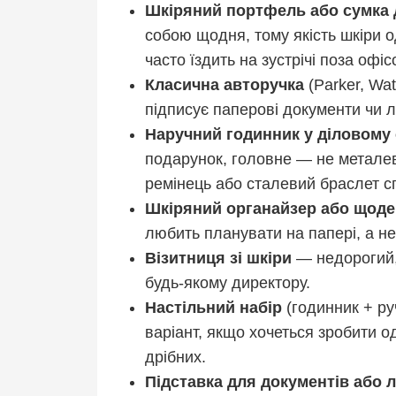
Шкіряний портфель або сумка 
собою щодня, тому якість шкіри о
часто їздить на зустрічі поза офіс
Класична авторучка
(Parker, Wa
підписує паперові документи чи л
Наручний годинник у діловому 
подарунок, головне — не метале
ремінець або сталевий браслет сп
Шкіряний органайзер або щоден
любить планувати на папері, а не
Візитниця зі шкіри
— недорогий,
будь-якому директору.
Настільний набір
(годинник + ру
варіант, якщо хочеться зробити о
дрібних.
Підставка для документів або 