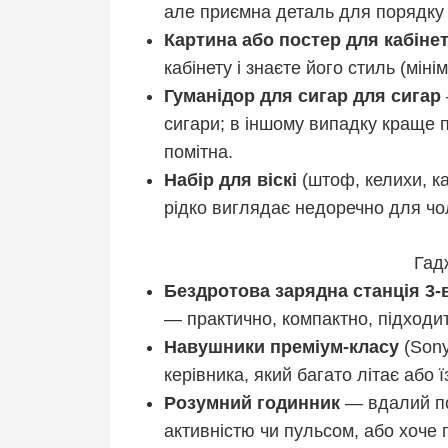
але приємна деталь для порядку 
Картина або постер для кабіне
кабінету і знаєте його стиль (міні
Гуманідор для сигар для сигар
сигари; в іншому випадку краще п
помітна.
Набір для віскі
(штоф, келихи, к
рідко виглядає недоречно для чол
Гад
Бездротова зарядна станція 3-
— практично, компактно, підходить
Навушники преміум-класу
(Sony
керівника, який багато літає або 
Розумний годинник
— вдалий по
активністю чи пульсом, або хоче 