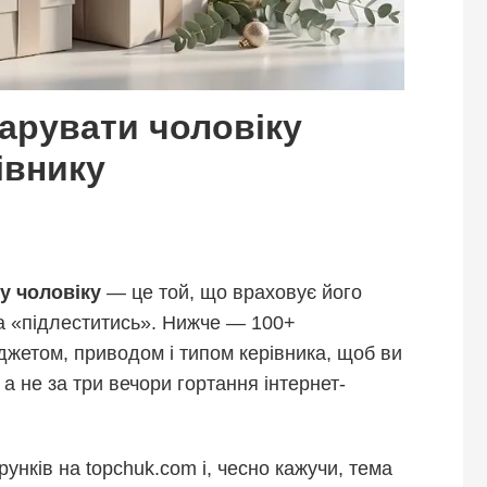
дарувати чоловіку
івнику
у чоловіку
— це той, що враховує його
ба «підлеститись». Нижче — 100+
джетом, приводом і типом керівника, щоб ви
а не за три вечори гортання інтернет-
унків на topchuk.com і, чесно кажучи, тема