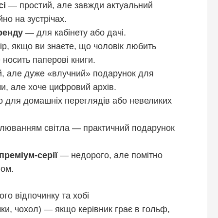
сі
— простий, але завжди актуальний
но на зустрічах.
ренду
— для кабінету або дачі.
р, якщо ви знаєте, що чоловік любить
е носить паперові книги.
, але дуже «влучний» подарунок для
ми, але хоче цифровий архів.
о для домашніх переглядів або невеликих
улюванням світла — практичний подарунок
преміум-серії
— недорого, але помітно
лом.
ого відпочинку та хобі
чки, чохол) — якщо керівник грає в гольф,