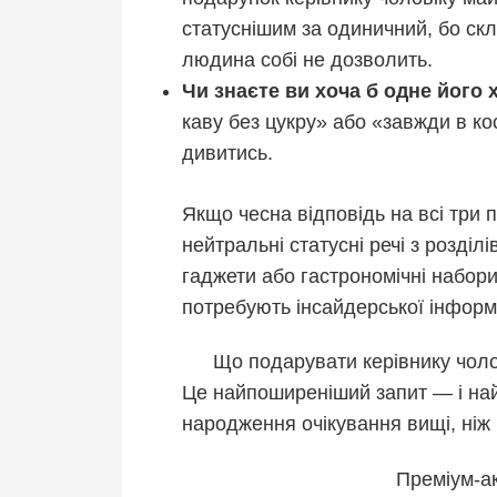
статуснішим за одиничний, бо ск
людина собі не дозволить.
Чи знаєте ви хоча б одне його 
каву без цукру» або «завжди в кос
дивитись.
Якщо чесна відповідь на всі три 
нейтральні статусні речі з розділ
гаджети або гастрономічні набор
потребують інсайдерської інформа
Що подарувати керівнику чоло
Це найпоширеніший запит — і най
народження очікування вищі, ніж
Преміум-ак