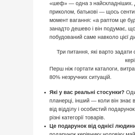
«шеф» — одна з найскладніших. 
приколом, батькові — щось сенти
момент вагання: «а раптом це бу
занадто дешево і він подумає, щ
побудований саме навколо цієї д
Три питання, які варто задати
кер
Перш ніж гортати каталоги, витра
80% незручних ситуацій.
Які у вас реальні стосунки?
Оди
планерці, інший — коли він знає 
від відділу і особистий подаруно
різні категорії товарів.
Це подарунок від однієї людини
подарунок керівнику чоловіку ма