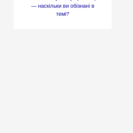
— наскільки ви обізнані в
темі?