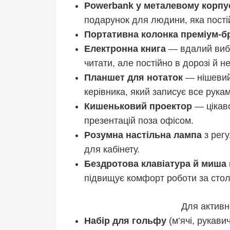
Powerbank у металевому корпу
подарунок для людини, яка постій
Портативна колонка преміум-б
Електронна книга
— вдалий вибі
читати, але постійно в дорозі й н
Планшет для нотаток
— нішевий
керівника, який записує все рука
Кишеньковий проектор
— цікав
презентацій поза офісом.
Розумна настільна лампа
з рег
для кабінету.
Бездротова клавіатура й миша 
підвищує комфорт роботи за сто
Для активн
Набір для гольфу
(м’ячі, рукави