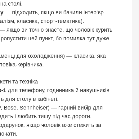
на столі.
ту
— підходить, якщо ви бачили інтер’єр
малізм, класика, спорт-тематика).
— якщо ви точно знаєте, що чоловік курить
ропустити цей пункт, бо помилка тут дуже
аменці для охолодження) — класика, яка
овіка-керівника.
жети та техніка
в-1
для телефону, годинника й навушників
 для столу в кабінеті.
, Bose, Sennheiser) — гарний вибір для
їздить і любить тишу під час дороги.
дарунок, якщо чоловік вже стежить за
почати.