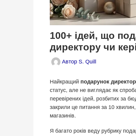
100+ ідей, що по
директору чи кер
Автор
S. Quill
Найкращий
подарунок директор
статус, але не виглядає як спро
перевірених ідей, розбитих за бю
закрили це питання за 10 хвилин, 
магазинів.
Я багато років веду рубрику подар