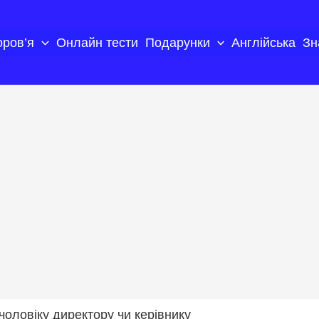
оров’я
Онлайн тести
Подарунки
Англійська
Зн
чоловіку директору чи керівнику