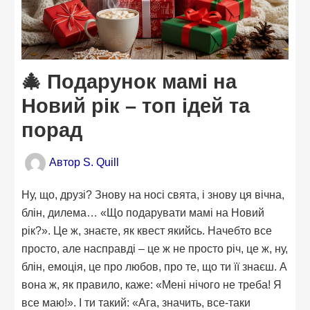
🎄 Подарунок мамі на
Новий рік – топ ідей та
порад
Автор
S. Quill
Ну, що, друзі? Знову на носі свята, і знову ця вічна,
блін, дилема… «Що подарувати мамі на Новий
рік?». Це ж, знаєте, як квест якийсь. Начебто все
просто, але насправді – це ж не просто річ, це ж, ну,
блін, емоція, це про любов, про те, що ти її знаєш. А
вона ж, як правило, каже: «Мені нічого не треба! Я
все маю!». І ти такий: «Ага, значить, все-таки