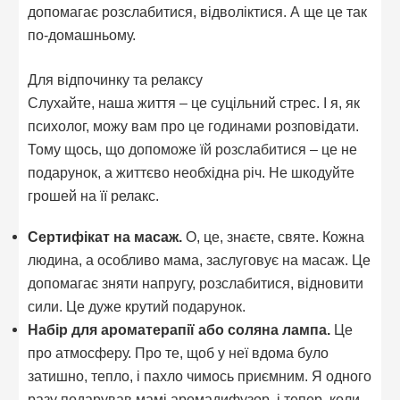
допомагає розслабитися, відволіктися. А ще це так
по-домашньому.
Для відпочинку та релаксу
Слухайте, наша життя – це суцільний стрес. І я, як
психолог, можу вам про це годинами розповідати.
Тому щось, що допоможе їй розслабитися – це не
подарунок, а життєво необхідна річ. Не шкодуйте
грошей на її релакс.
Сертифікат на масаж.
О, це, знаєте, святе. Кожна
людина, а особливо мама, заслуговує на масаж. Це
допомагає зняти напругу, розслабитися, відновити
сили. Це дуже крутий подарунок.
Набір для ароматерапії або соляна лампа.
Це
про атмосферу. Про те, щоб у неї вдома було
затишно, тепло, і пахло чимось приємним. Я одного
разу подарував мамі аромадифузор, і тепер, коли