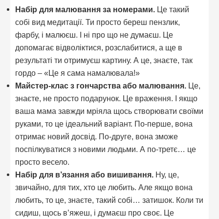
Набір для малювання за номерами.
Це такий
собі вид медитації. Ти просто береш пензлик,
фарбу, і малюєш. І ні про що не думаєш. Це
допомагає відволіктися, розслабитися, а ще в
результаті ти отримуєш картину. А це, знаєте, так
гордо – «Це я сама намалювала!»
Майстер-клас з гончарства або малювання.
Це,
знаєте, не просто подарунок. Це враження. І якщо
ваша мама завжди мріяла щось створювати своїми
руками, то це ідеальний варіант. По-перше, вона
отримає новий досвід. По-друге, вона зможе
поспілкуватися з новими людьми. А по-третє… це
просто весело.
Набір для в’язання або вишивання.
Ну, це,
звичайно, для тих, хто це любить. Але якщо вона
любить, то це, знаєте, такий собі… затишок. Коли ти
сидиш, щось в’яжеш, і думаєш про своє. Це