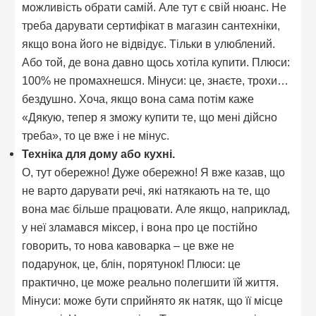
можливість обрати самій. Але тут є свій нюанс. Не
треба дарувати сертифікат в магазин сантехніки,
якщо вона його не відвідує. Тільки в улюблений.
Або той, де вона давно щось хотіла купити. Плюси:
100% не промахнешся. Мінуси: це, знаєте, трохи…
бездушно. Хоча, якщо вона сама потім каже
«Дякую, тепер я зможу купити те, що мені дійсно
треба», то це вже і не мінус.
Техніка для дому або кухні.
О, тут обережно! Дуже обережно! Я вже казав, що
не варто дарувати речі, які натякають на те, що
вона має більше працювати. Але якщо, наприклад,
у неї зламався міксер, і вона про це постійно
говорить, то нова кавоварка – це вже не
подарунок, це, блін, порятунок! Плюси: це
практично, це може реально полегшити їй життя.
Мінуси: може бути сприйнято як натяк, що її місце