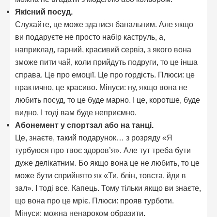
Якісний посуд.
Слухайте, це може здатися банальним. Але якщо
ви подаруєте не просто набір каструль, а,
наприклад, гарний, красивий сервіз, з якого вона
зможе пити чай, коли прийдуть подруги, то це інша
справа. Це про емоції. Це про гордість. Плюси: це
практично, це красиво. Мінуси: ну, якщо вона не
любить посуд, то це буде марно. І це, коротше, буде
видно. І тоді вам буде неприємно.
Абонемент у спортзал або на танці.
Це, знаєте, такий подарунок… з розряду «Я
турбуюся про твоє здоров’я». Але тут треба бути
дуже делікатним. Бо якщо вона це не любить, то це
може бути сприйнято як «Ти, блін, товста, йди в
зал». І тоді все. Капець. Тому тільки якщо ви знаєте,
що вона про це мріє. Плюси: прояв турботи.
Мінуси: можна ненароком образити.