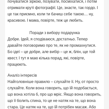
почуватися зіркою, позувати, посміхатися, і потім
отримати круті фотографії. Це, знаєте, так гордо. І
це так приємно, коли ти бачиш себе такою… ну,
красивою. І мама, повірте, теж це любить.
Поради з вибору подарунка
Добре. Ідей, я сподіваюся, достатньо. Тепер
давайте поговоримо про те, як не промахнутися.
Бо ідеї – це добре, але вибір – це ж, блін, ще той
квест. І тут я маю кілька порад, які, повірте,
працюють.
Аналіз інтересів
Найголовніше правило – слухайте її. Ну, от просто
слухайте. Коли вона говорить, що їй подобається,
що вона хотіла б, про що мріє. Якщо вона говорить,
що її болить спина, то це не натяк на те, що вона
стара. Це натяк на те, що їй потрібен масаж. Або