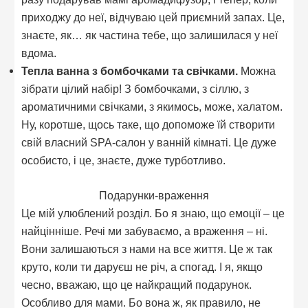
приходжу до неї, відчуваю цей приємний запах. Це,
знаєте, як… як частина тебе, що залишилася у неї
вдома.
Тепла ванна з бомбочками та свічками.
Можна
зібрати цілий набір! З бомбочками, з сіллю, з
ароматичними свічками, з якимось, може, халатом.
Ну, коротше, щось таке, що допоможе їй створити
свій власний SPA-салон у ванній кімнаті. Це дуже
особисто, і це, знаєте, дуже турботливо.
Подарунки-враження
Це мій улюблений розділ. Бо я знаю, що емоції – це
найцінніше. Речі ми забуваємо, а враження – ні.
Вони залишаються з нами на все життя. Це ж так
круто, коли ти даруєш не річ, а спогад. І я, якщо
чесно, вважаю, що це найкращий подарунок.
Особливо для мами. Бо вона ж, як правило, не