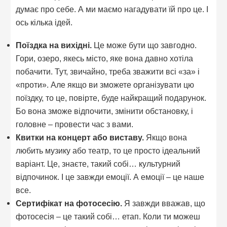
думає про себе. А ми маємо нагадувати їй про це. І
ось кілька ідей.
Поїздка на вихідні.
Це може бути що завгодно.
Гори, озеро, якесь місто, яке вона давно хотіла
побачити. Тут, звичайно, треба зважити всі «за» і
«проти». Але якщо ви зможете організувати цю
поїздку, то це, повірте, буде найкращий подарунок.
Бо вона зможе відпочити, змінити обстановку, і
головне – провести час з вами.
Квитки на концерт або виставу.
Якщо вона
любить музику або театр, то це просто ідеальний
варіант. Це, знаєте, такий собі… культурний
відпочинок. І це завжди емоції. А емоції – це наше
все.
Сертифікат на фотосесію.
Я завжди вважав, що
фотосесія – це такий собі… етап. Коли ти можеш