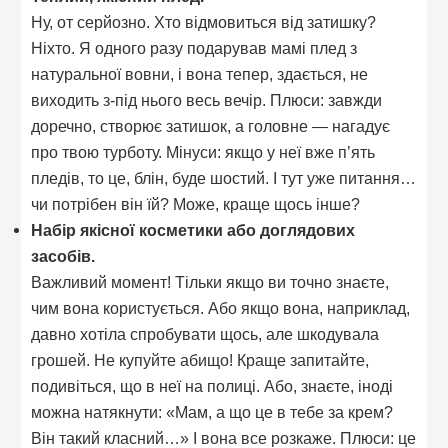
Ну, от серйозно. Хто відмовиться від затишку?
Ніхто. Я одного разу подарував мамі плед з
натуральної вовни, і вона тепер, здається, не
виходить з-під нього весь вечір. Плюси: завжди
доречно, створює затишок, а головне — нагадує
про твою турботу. Мінуси: якщо у неї вже п’ять
пледів, то це, блін, буде шостий. І тут уже питання…
чи потрібен він їй? Може, краще щось інше?
Набір якісної косметики або доглядових
засобів.
Важливий момент! Тільки якщо ви точно знаєте,
чим вона користується. Або якщо вона, наприклад,
давно хотіла спробувати щось, але шкодувала
грошей. Не купуйте абищо! Краще запитайте,
подивіться, що в неї на полиці. Або, знаєте, іноді
можна натякнути: «Мам, а що це в тебе за крем?
Він такий класний…» І вона все розкаже. Плюси: це