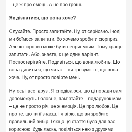
– це ж про емоції. А не про гроші.
Як дізнатися, що вона хоче?
Слухайте. Просто запитайте. Ну, от серйозно. Іноді
ми боїмося запитати, бо хочемо зробити сюрприз.
Але ж сюрприз може бути неприємним. Тому краще
запитати. Або, знаєте, є ще один варіант.
Поспостерігайте. Подивіться, що вона любить. Що
вона дивиться, що читає. І ви зрозумієте, що вона
хоче. Ну, от просто повірте мені.
Ну, ось і все, друзі. Я сподіваюся, що ці поради вам
допоможуть. Головне, пам’ятайте – подарунок мамі
– це не просто річ, це ж емоція. Це про любов. Це
про те, що ти її знаєш. І я вірю, що ви зробите
правильний вибір. І якщо ця стаття була для вас
корисною, будь ласка, поділіться нею з друзями!