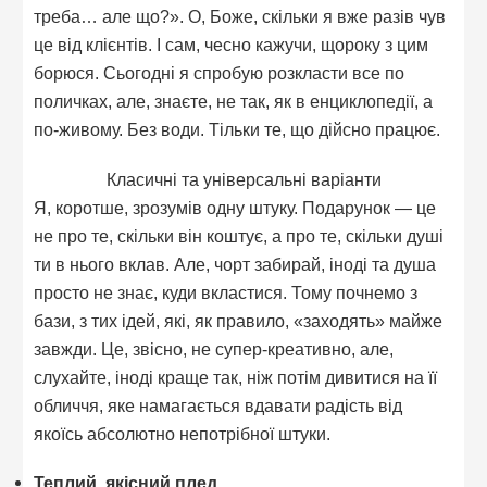
треба… але що?». О, Боже, скільки я вже разів чув
це від клієнтів. І сам, чесно кажучи, щороку з цим
борюся. Сьогодні я спробую розкласти все по
поличках, але, знаєте, не так, як в енциклопедії, а
по-живому. Без води. Тільки те, що дійсно працює.
Класичні та універсальні варіанти
Я, коротше, зрозумів одну штуку. Подарунок — це
не про те, скільки він коштує, а про те, скільки душі
ти в нього вклав. Але, чорт забирай, іноді та душа
просто не знає, куди вкластися. Тому почнемо з
бази, з тих ідей, які, як правило, «заходять» майже
завжди. Це, звісно, не супер-креативно, але,
слухайте, іноді краще так, ніж потім дивитися на її
обличчя, яке намагається вдавати радість від
якоїсь абсолютно непотрібної штуки.
Теплий, якісний плед.