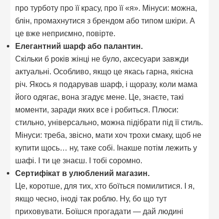
про турботу про її красу, про її «я». Мінуси: можна,
блін, промахнутися з брендом або типом шкіри. А
це вже неприємно, повірте.
Елегантний шарф або палантин.
Скільки б років жінці не було, аксесуари завжди
актуальні. Особливо, якщо це якась гарна, якісна
річ. Якось я подарував шарф, і щоразу, коли мама
його одягає, вона згадує мене. Це, знаєте, такі
моменти, заради яких все і робиться. Плюси:
стильно, універсально, можна підібрати під її стиль.
Мінуси: треба, звісно, мати хоч трохи смаку, щоб не
купити щось… ну, таке собі. Інакше потім лежить у
шафі. І ти це знаєш. І тобі соромно.
Сертифікат в улюблений магазин.
Це, коротше, для тих, хто боїться помилитися. І я,
якщо чесно, іноді так роблю. Ну, бо що тут
приховувати. Боїшся прогадати — дай людині