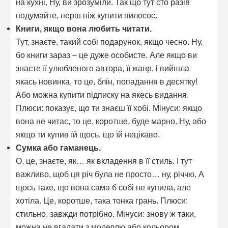
на кухні. Ну, ви зрозуміли. Так що тут сто разів
подумайте, перш ніж купити пилосос.
Книги, якщо вона любить читати.
Тут, знаєте, такий собі подарунок, якщо чесно. Ну,
бо книги зараз – це дуже особисте. Але якщо ви
знаєте її улюбленого автора, її жанр, і вийшла
якась новинка, то це, блін, попадання в десятку!
Або можна купити підписку на якесь видання.
Плюси: показує, що ти знаєш її хобі. Мінуси: якщо
вона не читає, то це, коротше, буде марно. Ну, або
якщо ти купив їй щось, що їй нецікаво.
Сумка або гаманець.
О, це, знаєте, як… як вкладення в її стиль. І тут
важливо, щоб ця річ була не просто… ну, річчю. А
щось таке, що вона сама б собі не купила, але
хотіла. Це, коротше, така тонка грань. Плюси:
стильно, завжди потрібно. Мінуси: знову ж таки,
можна не вгадати з моделлю або кольором.