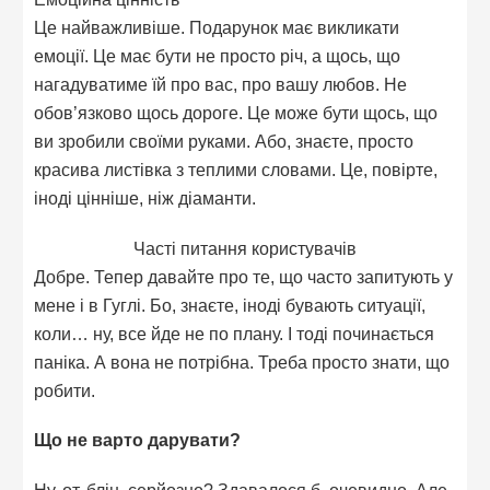
Це найважливіше. Подарунок має викликати
емоції. Це має бути не просто річ, а щось, що
нагадуватиме їй про вас, про вашу любов. Не
обов’язково щось дороге. Це може бути щось, що
ви зробили своїми руками. Або, знаєте, просто
красива листівка з теплими словами. Це, повірте,
іноді цінніше, ніж діаманти.
Часті питання користувачів
Добре. Тепер давайте про те, що часто запитують у
мене і в Гуглі. Бо, знаєте, іноді бувають ситуації,
коли… ну, все йде не по плану. І тоді починається
паніка. А вона не потрібна. Треба просто знати, що
робити.
Що не варто дарувати?
Ну, от, блін, серйозно? Здавалося б, очевидно. Але