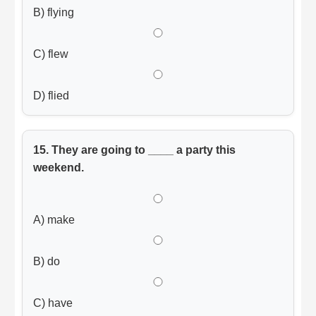
B) flying
C) flew
D) flied
15. They are going to ____ a party this
weekend.
A) make
B) do
C) have