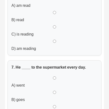
A) am read
B) read
C) is reading
D) am reading
7. He ____ to the supermarket every day.
A) went
B) goes