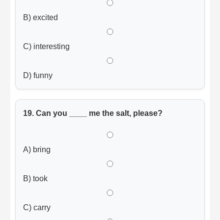
B) excited
C) interesting
D) funny
19. Can you ____ me the salt, please?
A) bring
B) took
C) carry