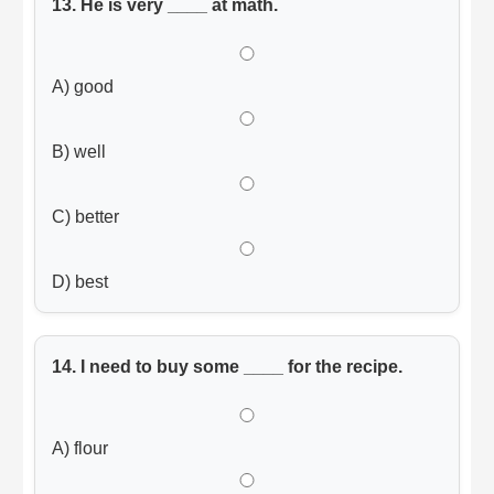
13. He is very ____ at math.
A) good
B) well
C) better
D) best
14. I need to buy some ____ for the recipe.
A) flour