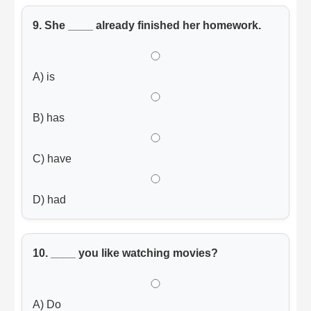
9. She ____ already finished her homework.
A) is
B) has
C) have
D) had
10. ____ you like watching movies?
A) Do