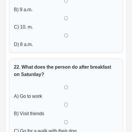
B) 9 a.m.
C) 10. m.
D) 8 a.m.
22. What does the person do after breakfast
on Saturday?
A) Go to work
B) Visit friends
C) Go for a walk with their dog