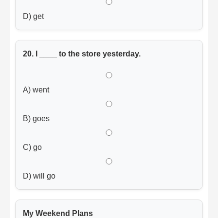
D) get
20. I ____ to the store yesterday.
A) went
B) goes
C) go
D) will go
My Weekend Plans