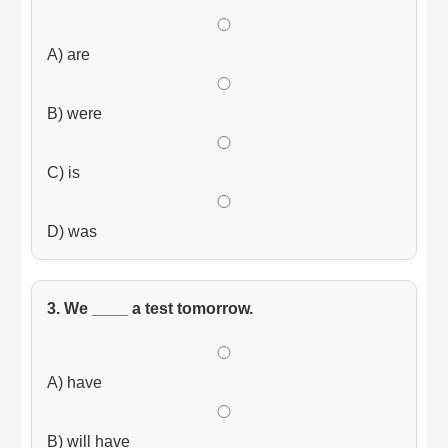
A) are
B) were
C) is
D) was
3. We ____ a test tomorrow.
A) have
B) will have