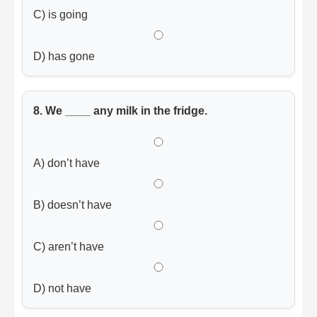
C) is going
D) has gone
8. We ____ any milk in the fridge.
A) don’t have
B) doesn’t have
C) aren’t have
D) not have