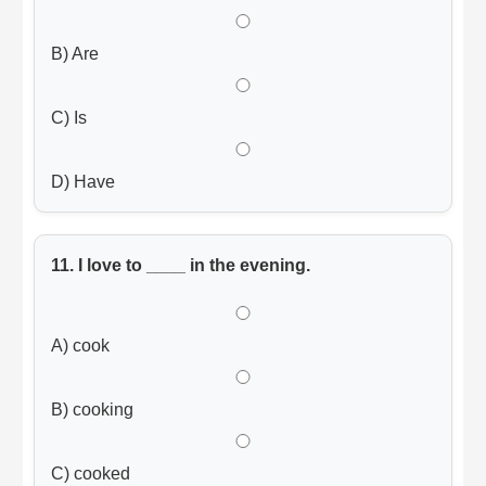
B) Are
C) Is
D) Have
11. I love to ____ in the evening.
A) cook
B) cooking
C) cooked