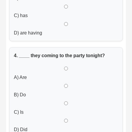
C) has
D) are having
4. ____ they coming to the party tonight?
A) Are
B) Do
C) Is
D) Did