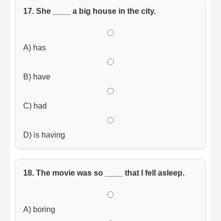
17. She ____ a big house in the city.
A) has
B) have
C) had
D) is having
18. The movie was so ____ that I fell asleep.
A) boring