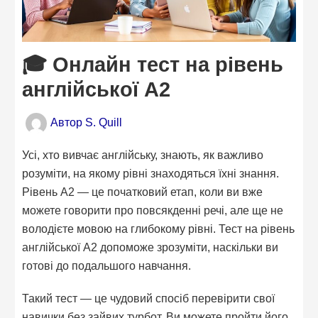
🎓 Онлайн тест на рівень
англійської A2
Автор
S. Quill
Усі, хто вивчає англійську, знають, як важливо
розуміти, на якому рівні знаходяться їхні знання.
Рівень A2 — це початковий етап, коли ви вже
можете говорити про повсякденні речі, але ще не
володієте мовою на глибокому рівні. Тест на рівень
англійської A2 допоможе зрозуміти, наскільки ви
готові до подальшого навчання.
Такий тест — це чудовий спосіб перевірити свої
навички без зайвих турбот. Ви можете пройти його