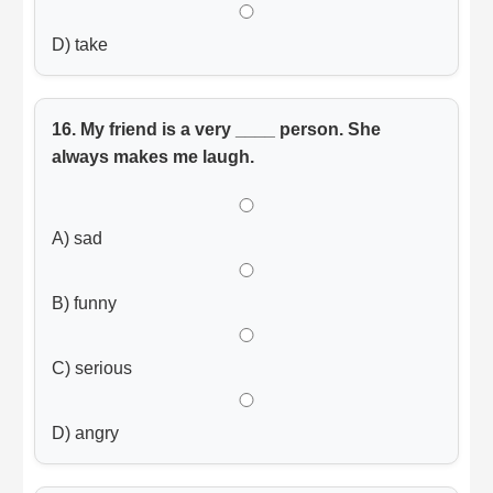
D) take
16. My friend is a very ____ person. She
always makes me laugh.
A) sad
B) funny
C) serious
D) angry