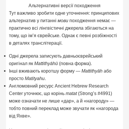
Альтернативні версії походження
Тут важливо зробити одне уточнення: принципових
альтернатив у питанні
мови
походження немає —
практично всі лінгвістичні джерела збігаються на
тому, що ім’я єврейське. Однак є певні розбіжності
в деталях транслітерації.
Одні джерела записують давньоєврейський
оригінал як
Mattithyāhū
(повна форма).
Інші вживають коротшу форму —
Mattithyāh
або
просто
Matityahu
.
Англомовний ресурс Ancient Hebrew Research
Center уточнює, що корінь
matat
(Strong’s #4991)
може означати не лише «дар», а й «нагороду» —
тобто повний переклад може звучати як «нагорода
від Яхве».