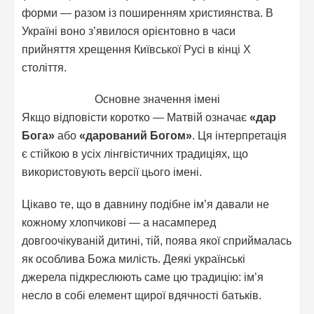
форми — разом із поширенням християнства. В
Україні воно з’явилося орієнтовно в часи
прийняття хрещення Київської Русі в кінці X
століття.
Основне значення імені
Якщо відповісти коротко — Матвій означає
«дар
Бога»
або
«дарований Богом»
. Ця інтерпретація
є стійкою в усіх лінгвістичних традиціях, що
використовують версії цього імені.
Цікаво те, що в давнину подібне ім’я давали не
кожному хлопчикові — а насамперед
довгоочікуваній дитині, тій, поява якої сприймалась
як особлива Божа милість. Деякі українські
джерела підкреслюють саме цю традицію: ім’я
несло в собі елемент щирої вдячності батьків.