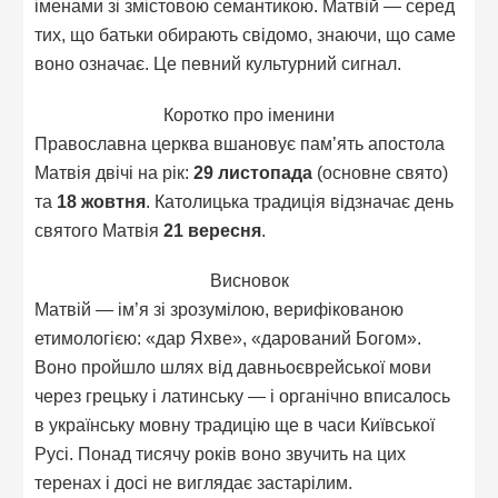
іменами зі змістовою семантикою. Матвій — серед
тих, що батьки обирають свідомо, знаючи, що саме
воно означає. Це певний культурний сигнал.
Коротко про іменини
Православна церква вшановує пам’ять апостола
Матвія двічі на рік:
29 листопада
(основне свято)
та
18 жовтня
. Католицька традиція відзначає день
святого Матвія
21 вересня
.
Висновок
Матвій — ім’я зі зрозумілою, верифікованою
етимологією: «дар Яхве», «дарований Богом».
Воно пройшло шлях від давньоєврейської мови
через грецьку і латинську — і органічно вписалось
в українську мовну традицію ще в часи Київської
Русі. Понад тисячу років воно звучить на цих
теренах і досі не виглядає застарілим.