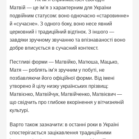
Матвій — це ім’я з характерним для України
подвійним статусом: воно одночасно «старовинне»
й «сучасне». З одного боку, воно несе явний
церковний і традиційний відтінок. З іншого —
завдяки зручному звучанню та впізнаваності воно
добре вписується в сучасний контекст.
Пестливі форми — Матвійко, Матюша, Мацько,
Матя — роблять ім’я зручним у побуті, не
позбавляючи його офіційної форми. Від імені
утворено й цілу низку українських прізвищ:
Матвієнко, Матвійчук, Матвійченко, Матвієвич —
що свідчить про глибоке вкорінення у вітчизняній
культурі.
Варто також зазначити: в останні роки в Україні
спостерігається зацікавлення традиційними