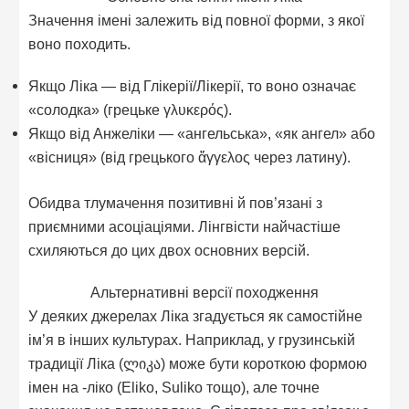
Значення імені залежить від повної форми, з якої
воно походить.
Якщо Ліка — від Глікерії/Лікерії, то воно означає
«солодка» (грецьке γλυκερός).
Якщо від Анжеліки — «ангельська», «як ангел» або
«вісниця» (від грецького ἄγγελος через латину).
Обидва тлумачення позитивні й пов’язані з
приємними асоціаціями. Лінгвісти найчастіше
схиляються до цих двох основних версій.
Альтернативні версії походження
У деяких джерелах Ліка згадується як самостійне
ім’я в інших культурах. Наприклад, у грузинській
традиції Ліка (ლიკა) може бути короткою формою
імен на -ліко (Eliko, Suliko тощо), але точне