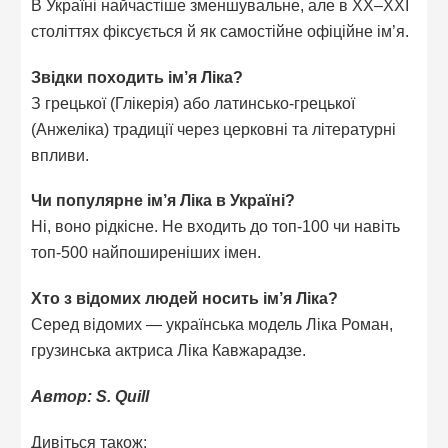
В Україні найчастіше зменшувальне, але в XX–XXI
століттях фіксується й як самостійне офіційне ім’я.
Звідки походить ім’я Ліка?
З грецької (Глікерія) або латинсько-грецької
(Анжеліка) традиції через церковні та літературні
впливи.
Чи популярне ім’я Ліка в Україні?
Ні, воно рідкісне. Не входить до топ-100 чи навіть
топ-500 найпоширеніших імен.
Хто з відомих людей носить ім’я Ліка?
Серед відомих — українська модель Ліка Роман,
грузинська актриса Ліка Кавжарадзе.
Автор: S. Quill
Дивіться також: