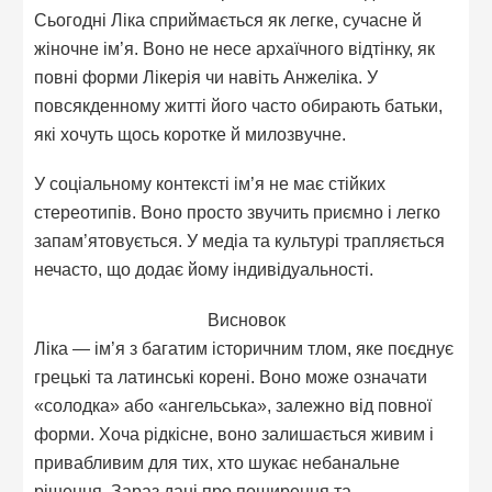
Сьогодні Ліка сприймається як легке, сучасне й
жіночне ім’я. Воно не несе архаїчного відтінку, як
повні форми Лікерія чи навіть Анжеліка. У
повсякденному житті його часто обирають батьки,
які хочуть щось коротке й милозвучне.
У соціальному контексті ім’я не має стійких
стереотипів. Воно просто звучить приємно і легко
запам’ятовується. У медіа та культурі трапляється
нечасто, що додає йому індивідуальності.
Висновок
Ліка — ім’я з багатим історичним тлом, яке поєднує
грецькі та латинські корені. Воно може означати
«солодка» або «ангельська», залежно від повної
форми. Хоча рідкісне, воно залишається живим і
привабливим для тих, хто шукає небанальне
рішення. Зараз дані про поширення та