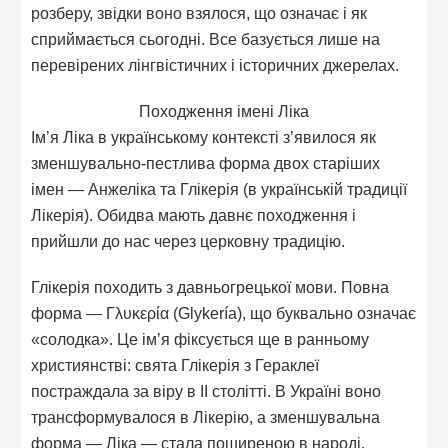
розберу, звідки воно взялося, що означає і як
сприймається сьогодні. Все базується лише на
перевірених лінгвістичних і історичних джерелах.
Походження імені Ліка
Ім’я Ліка в українському контексті з’явилося як
зменшувально-пестлива форма двох старіших
імен — Анжеліка та Глікерія (в українській традиції
Лікерія). Обидва мають давнє походження і
прийшли до нас через церковну традицію.
Глікерія походить з давньогрецької мови. Повна
форма — Γλυκερία (Glykería), що буквально означає
«солодка». Це ім’я фіксується ще в ранньому
християнстві: свята Глікерія з Гераклеї
постраждала за віру в II столітті. В Україні воно
трансформувалося в Лікерію, а зменшувальна
форма — Ліка — стала поширеною в народі.