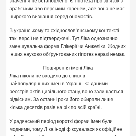
значення не встановлено. Є гіпотеза про зв’язок з
арабським або перським коренем, але вона не має
широкого визнання серед ономастів.
В українському та східнослов’янському контексті
такі версії не підтверджені. Тут Ліка однозначно
зменшувальна форма Глікерії чи Анжеліки. Жодних
інших науково обґрунтованих гіпотез наразі немає.
Поширення імені Ліка
Ліка ніколи не входило до списків
найпопулярніших імен в Україні. За даними
реєстрів актів цивільного стану, воно залишається
рідкісним. За останні роки його обирали лише
кілька десятків разів на рік по всій країні.
У радянський період короткі форми імен були
модними, тому Ліка іноді фіксувалася як офіційне