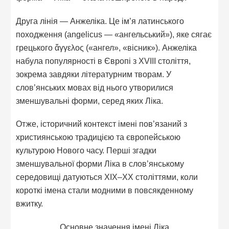
Друга лінія — Анжеліка. Це ім’я латинського
походження (angelicus — «ангельський»), яке сягає
грецького ἄγγελος («ангел», «вісник»). Анжеліка
набула популярності в Європі з XVIII століття,
зокрема завдяки літературним творам. У
слов’янських мовах від нього утворилися
зменшувальні форми, серед яких Ліка.
Отже, історичний контекст імені пов’язаний з
християнською традицією та європейською
культурою Нового часу. Перші згадки
зменшувальної форми Ліка в слов’янському
середовищі датуються XIX–XX століттями, коли
короткі імена стали модними в повсякденному
вжитку.
Основне значення імені Ліка