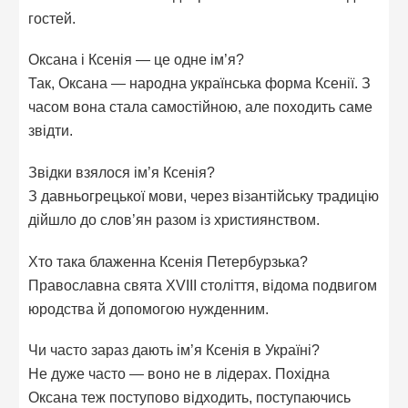
гостей.
Оксана і Ксенія — це одне ім’я?
Так, Оксана — народна українська форма Ксенії. З
часом вона стала самостійною, але походить саме
звідти.
Звідки взялося ім’я Ксенія?
З давньогрецької мови, через візантійську традицію
дійшло до слов’ян разом із християнством.
Хто така блаженна Ксенія Петербурзька?
Православна свята XVIII століття, відома подвигом
юродства й допомогою нужденним.
Чи часто зараз дають ім’я Ксенія в Україні?
Не дуже часто — воно не в лідерах. Похідна
Оксана теж поступово відходить, поступаючись