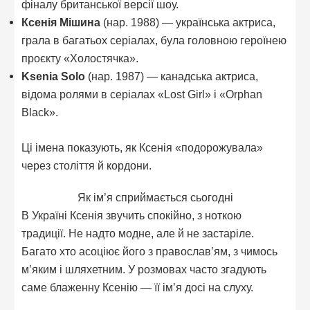
фіналу британської версії шоу.
Ксенія Мішина
(нар. 1988) — українська актриса,
грала в багатьох серіалах, була головною героїнею
проєкту «Холостячка».
Ksenia Solo
(нар. 1987) — канадська актриса,
відома ролями в серіалах «Lost Girl» і «Orphan
Black».
Ці імена показують, як Ксенія «подорожувала»
через століття й кордони.
Як ім’я сприймається сьогодні
В Україні Ксенія звучить спокійно, з ноткою
традиції. Не надто модне, але й не застаріле.
Багато хто асоціює його з православ’ям, з чимось
м’яким і шляхетним. У розмовах часто згадують
саме блаженну Ксенію — її ім’я досі на слуху.