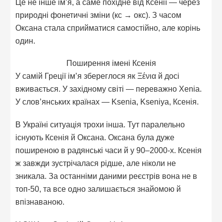
Це не інше ім’я, а саме похідне від Ксенії — через
природні фонетичні зміни (кс → окс). З часом
Оксана стала сприйматися самостійно, але корінь
один.
Поширення імені Ксенія
У самій Греції ім’я збереглося як Ξένια й досі
вживається. У західному світі — переважно Xenia.
У слов’янських країнах — Ksenia, Kseniya, Ксенія.
В Україні ситуація трохи інша. Тут паралельно
існують Ксенія й Оксана. Оксана була дуже
поширеною в радянські часи й у 90–2000-х. Ксенія
ж завжди зустрічалася рідше, але ніколи не
зникала. За останніми даними реєстрів вона не в
топ-50, та все одно залишається знайомою й
впізнаваною.