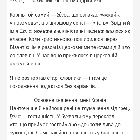
Ξένιος — захисник гостей і мандрівників.
Корінь той самий — ξένος, що означає «чужий»,
«іноземець», а в ширшому сенсі — «гість». Звідти й
ім’я Ξενία, яке вже в елліністичні часи вживалося як
власне. Коли християнство поширилося через
Візантію, ім’я разом із церковними текстами дійшло
до слов’ян. У нас воно прижилося в церковній
формі Ксенія.
Я не раз гортав старі словники — і там це
походження подається без варіантів.
Основне значення імені Ксенія
Найточніше й найпоширеніше тлумачення від грец.
ξενία — гостинність. У буквальному перекладі —
«та, що приймає гостей» або «доброзичлива до
чужинців». Саме так його пояснюють у більшості