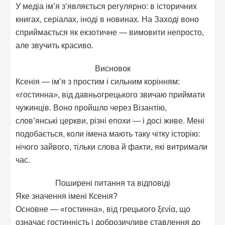
У медіа ім’я з’являється регулярно: в історичних
книгах, серіалах, іноді в новинах. На Заході воно
сприймається як екзотичне — вимовити непросто,
але звучить красиво.
Висновок
Ксенія — ім’я з простим і сильним корінням:
«гостинна», від давньогрецького звичаю приймати
чужинців. Воно пройшло через Візантію,
слов’янські церкви, різні епохи — і досі живе. Мені
подобається, коли імена мають таку чітку історію:
нічого зайвого, тільки слова й факти, які витримали
час.
Поширені питання та відповіді
Яке значення імені Ксенія?
Основне — «гостинна», від грецького ξενία, що
означає гостинність і доброзичливе ставлення до