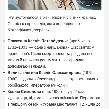
Ім’я зустрічалося в різні епохи й у різних країнах.
Ось кілька прикладів, які я перевіряв по
біографічних джерелах:
Блаженна Ксенія Петербурзька
(приблизно
1731–1803) — одна з найшанованіших святих у
православ’ї. Після смерті чоловіка роздала все
майно й прожила решту життя як юродива,
допомагаючи людям.
Велика княгиня Ксенія Олександрівна
(1875–
1960) — донька Олександра III, сестра останнього
російського імператора Миколи II.
Ксенія Симонова
(нар. 1985) — українська
художниця, відома пісочною анімацією. Перемогла
в першому сезоні «Україна має талант» і дійшла до