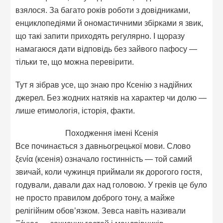
взялося. За багато років роботи з довідниками,
енциклопедіями й ономастичними збірками я звик,
що такі запити приходять регулярно. І щоразу
намагаюся дати відповідь без зайвого пафосу —
тільки те, що можна перевірити.
Тут я зібрав усе, що знаю про Ксенію з надійних
джерел. Без жодних натяків на характер чи долю —
лише етимологія, історія, факти.
Походження імені Ксенія
Все починається з давньогрецької мови. Слово
ξενία (ксенія) означало гостинність — той самий
звичай, коли чужинця приймали як дорогого гостя,
годували, давали дах над головою. У греків це було
не просто правилом доброго тону, а майже
релігійним обов’язком. Зевса навіть називали