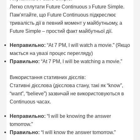
Легко сплутати Future Continuous з Future Simple.
Пам’ятайте, що Future Continuous підкреслює
тривалість дії в певний момент у майбутньому, а
Future Simple – простий факт майбутньої дії.
Неправильно:
“At 7 PM, I will watch a movie.” (Якщо
мається на увазі процес перегляду)
Правильно:
“At 7 PM, I will be watching a movie.”
Використання стативних дієслів:
Стативні дієслова (дієслова стану, такі як “know”,
“want”, “believe”) зазвичай не використовуються в
Continuous часах.
Неправильно:
“I will be knowing the answer
tomorrow.”
Правильно:
“I will know the answer tomorrow.”