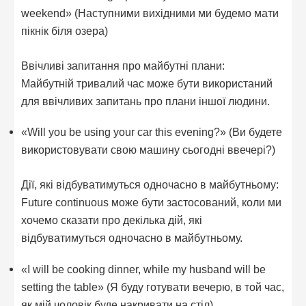
weekend» (Наступними вихідними ми будемо мати
пікнік біля озера)
Ввічливі запитання про майбутні плани:
Майбутній тривалий час може бути використаний
для ввічливих запитань про плани іншої людини.
«Will you be using your car this evening?» (Ви будете
використовувати свою машину сьогодні ввечері?)
Дії, які відбуватимуться одночасно в майбутньому:
Future continuous може бути застосований, коли ми
хочемо сказати про декілька дій, які
відбуватимуться одночасно в майбутньому.
«I will be cooking dinner, while my husband will be
setting the table» (Я буду готувати вечерю, в той час,
як мій чоловік буде накривати на стіл)