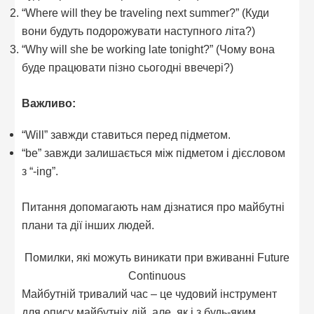
“Where will they be traveling next summer?” (Куди
вони будуть подорожувати наступного літа?)
“Why will she be working late tonight?” (Чому вона
буде працювати пізно сьогодні ввечері?)
Важливо:
“Will” завжди ставиться перед підметом.
“be” завжди залишається між підметом і дієсловом
з “-ing”.
Питання допомагають нам дізнатися про майбутні
плани та дії інших людей.
Помилки, які можуть виникати при вживанні Future
Continuous
Майбутній тривалий час – це чудовий інструмент
для опису майбутніх дій, але, як і з будь-яким