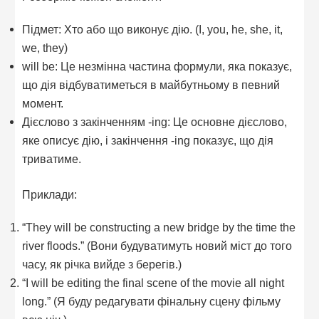
Підмет: Хто або що виконує дію. (I, you, he, she, it,
we, they)
will be: Це незмінна частина формули, яка показує,
що дія відбуватиметься в майбутньому в певний
момент.
Дієслово з закінченням -ing: Це основне дієслово,
яке описує дію, і закінчення -ing показує, що дія
триватиме.
Приклади:
“They will be constructing a new bridge by the time the
river floods.” (Вони будуватимуть новий міст до того
часу, як річка вийде з берегів.)
“I will be editing the final scene of the movie all night
long.” (Я буду редагувати фінальну сцену фільму