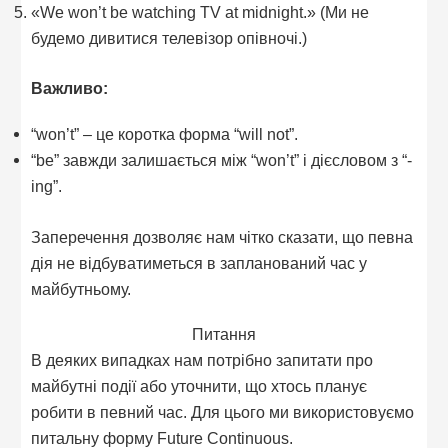
«We won’t be watching TV at midnight.» (Ми не
будемо дивитися телевізор опівночі.)
Важливо:
“won’t” – це коротка форма “will not”.
“be” завжди залишається між “won’t” і дієсловом з “-
ing”.
Заперечення дозволяє нам чітко сказати, що певна
дія не відбуватиметься в запланований час у
майбутньому.
Питання
В деяких випадках нам потрібно запитати про
майбутні події або уточнити, що хтось планує
робити в певний час. Для цього ми використовуємо
питальну форму Future Continuous.