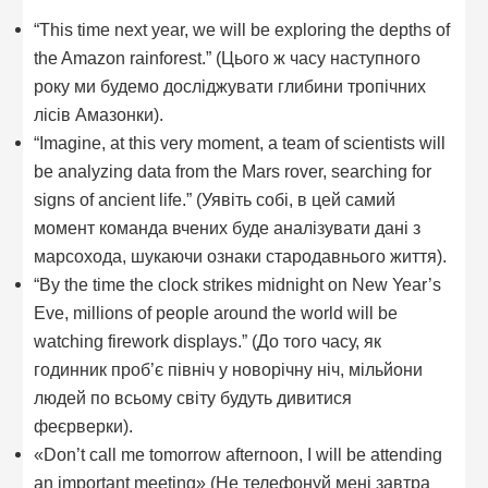
“This time next year, we will be exploring the depths of
the Amazon rainforest.” (Цього ж часу наступного
року ми будемо досліджувати глибини тропічних
лісів Амазонки).
“Imagine, at this very moment, a team of scientists will
be analyzing data from the Mars rover, searching for
signs of ancient life.” (Уявіть собі, в цей самий
момент команда вчених буде аналізувати дані з
марсохода, шукаючи ознаки стародавнього життя).
“By the time the clock strikes midnight on New Year’s
Eve, millions of people around the world will be
watching firework displays.” (До того часу, як
годинник проб’є північ у новорічну ніч, мільйони
людей по всьому світу будуть дивитися
феєрверки).
«Don’t call me tomorrow afternoon, I will be attending
an important meeting» (Не телефонуй мені завтра