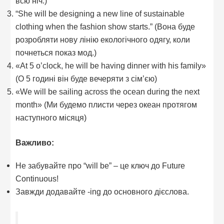
всю ніч.)
“She will be designing a new line of sustainable
clothing when the fashion show starts.” (Вона буде
розробляти нову лінію екологічного одягу, коли
почнеться показ мод.)
«At 5 o’clock, he will be having dinner with his family»
(О 5 годині він буде вечеряти з сім’єю)
«We will be sailing across the ocean during the next
month» (Ми будемо плисти через океан протягом
наступного місяця)
Важливо:
Не забувайте про “will be” – це ключ до Future
Continuous!
Завжди додавайте -ing до основного дієслова.