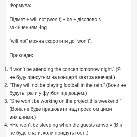
Формула:
Підмет + will not (won’t) + be + дієслово з
закінченням -ing
“will not” можна скоротити до “won’t”.
Приклади:
“I won’t be attending the concert tomorrow night.” (Я
не буду присутнім на концерті завтра ввечері.)
“They will not be playing football in the rain.” (Вони не
будуть грати у футбол під дощем.)
“She won’t be working on the project this weekend.”
(Вона не буде працювати над проєктом цими
вихідними.)
«He won’t be sleeping when the guests arrive.» (Він
не буде спати, коли приїдуть гості.)