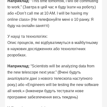
Наприклад:
“This time tomorrow, I will be commuting
to work.” (Завтра в цей час я буду їхати на роботу.)
або «Don’t call me at 10 AM. I will be having my
online class» (Не телефонуйте мені о 10 ранку. Я
буду на онлайн-занятті)
У науці та технологіях:
Опис процесів, які відбуватимуться в майбутньому
в наукових дослідженнях або технологічних
розробках.
Наприклад:
“Scientists will be analyzing data from
the new telescope next year.” (Вчені будуть
аналізувати дані з нового телескопа наступного
року.) або «Engineers will be testing the new software
all week.» (Інженери будуть тестувати нове
програмне забезпечення весь тиждень)