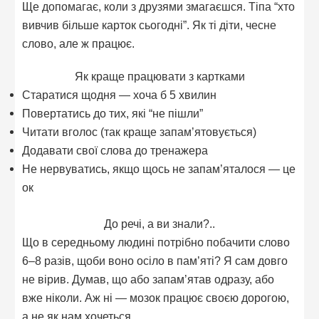
Ще допомагає, коли з друзями змагаєшся. Тіпа “хто
вивчив більше карток сьогодні”. Як ті діти, чесне
слово, але ж працює.
Як краще працювати з картками
Старатися щодня — хоча б 5 хвилин
Повертатись до тих, які “не пішли”
Читати вголос (так краще запам’ятовується)
Додавати свої слова до тренажера
Не нервуватись, якщо щось не запам’яталося — це
ок
До речі, а ви знали?..
Що в середньому людині потрібно побачити слово
6–8 разів, щоби воно осіло в пам’яті? Я сам довго
не вірив. Думав, що або запам’ятав одразу, або
вже ніколи. Аж ні — мозок працює своєю дорогою,
а не як нам хочеться.