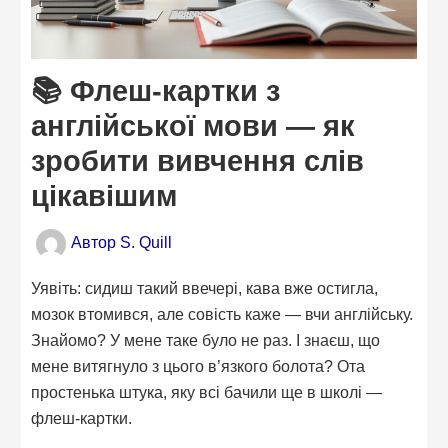
📚 Флеш-картки з
англійської мови — як
зробити вивчення слів
цікавішим
Автор
S. Quill
Уявіть: сидиш такий ввечері, кава вже остигла,
мозок втомився, але совість каже — вчи англійську.
Знайомо? У мене таке було не раз. І знаєш, що
мене витягнуло з цього в’язкого болота? Ота
простенька штука, яку всі бачили ще в школі —
флеш-картки.