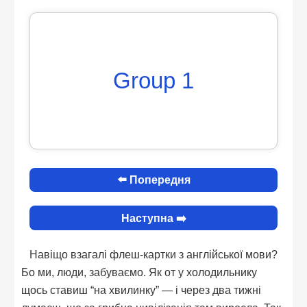
Group 1
⬅️ Попередня
Наступна ➡️
Навіщо взагалі флеш-картки з англійської мови?
Бо ми, люди, забуваємо. Як от у холодильнику
щось ставиш “на хвилинку” — і через два тижні