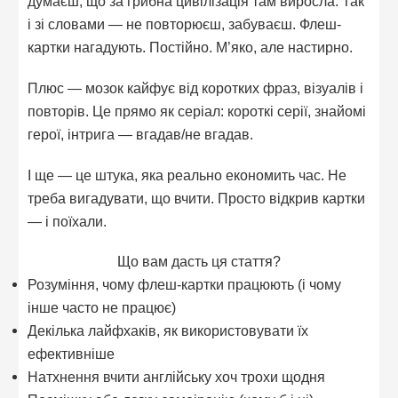
думаєш, що за грибна цивілізація там виросла. Так
і зі словами — не повторюєш, забуваєш. Флеш-
картки нагадують. Постійно. М’яко, але настирно.
Плюс — мозок кайфує від коротких фраз, візуалів і
повторів. Це прямо як серіал: короткі серії, знайомі
герої, інтрига — вгадав/не вгадав.
І ще — це штука, яка реально економить час. Не
треба вигадувати, що вчити. Просто відкрив картки
— і поїхали.
Що вам дасть ця стаття?
Розуміння, чому флеш-картки працюють (і чому
інше часто не працює)
Декілька лайфхаків, як використовувати їх
ефективніше
Натхнення вчити англійську хоч трохи щодня