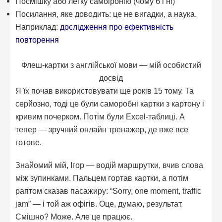
Посмішку або легку самоіронію (чому б і ні)
Посилання, яке доводить: це не вигадки, а наука.
Наприклад:
дослідження про ефективність
повторення
Флеш-картки з англійської мови — мій особистий
досвід
Я їх почав використовувати ще років 15 тому. Та
серйозно, тоді це були саморобні картки з картону і
кривим почерком. Потім були Excel-таблиці. А
тепер — зручний онлайн тренажер, де вже все
готове.
Знайомий мій, Ігор — водій маршрутки, вчив слова
між зупинками. Пальцем гортав картки, а потім
раптом сказав пасажиру: “Sorry, one moment, traffic
jam” — і той аж офігів. Оце, думаю, результат.
Смішно? Може. Але це працює.