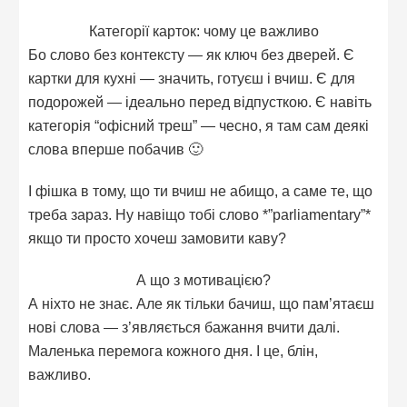
Категорії карток: чому це важливо
Бо слово без контексту — як ключ без дверей. Є
картки для кухні — значить, готуєш і вчиш. Є для
подорожей — ідеально перед відпусткою. Є навіть
категорія “офісний треш” — чесно, я там сам деякі
слова вперше побачив 🙂
І фішка в тому, що ти вчиш не абищо, а саме те, що
треба зараз. Ну навіщо тобі слово *”parliamentary”*
якщо ти просто хочеш замовити каву?
А що з мотивацією?
А ніхто не знає. Але як тільки бачиш, що пам’ятаєш
нові слова — з’являється бажання вчити далі.
Маленька перемога кожного дня. І це, блін,
важливо.