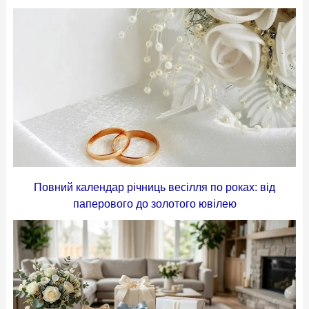
Повний календар річниць весілля по роках: від
паперового до золотого ювілею