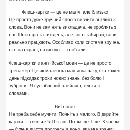
Флеш-картки — це не магія, але близько
Це просто дуже зручний спосіб вивчити англійські
слова. Вони не замінять викладача, не зроблять з
вас Шекспіра за тиждень, але, чорт забирай, вони
реально працюють. Особливо коли система зручна,
все на екрані, натиснув — і поїхали.
Флеш-картки з англійської мови — це не просто
тренажер. Це як маленька машинка часу, яка кожен
день підкидає трохи нових знань, без болю і
зубріння. Як улюблений плейлист, тільки зі
словами.
Висновок
Не треба себе мучити. Почніть з малого. Відкрийте
картки — гляньте 5-10 слів. Потім ще. І ще. З часом
— буде відчуття прогресу, а воно, як кава зранку,