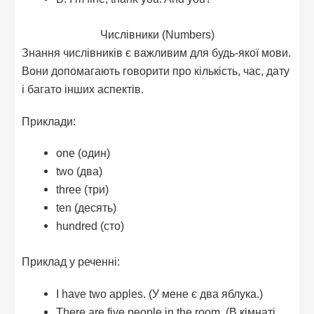
Числівники (Numbers)
Знання числівників є важливим для будь-якої мови.
Вони допомагають говорити про кількість, час, дату
і багато інших аспектів.
Приклади:
one (один)
two (два)
three (три)
ten (десять)
hundred (сто)
Приклад у реченні:
I have two apples. (У мене є два яблука.)
There are five people in the room. (В кімнаті