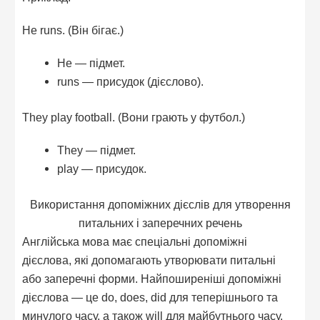
He runs. (Він бігає.)
He — підмет.
runs — присудок (дієслово).
They play football. (Вони грають у футбол.)
They — підмет.
play — присудок.
Використання допоміжних дієслів для утворення
питальних і заперечних речень
Англійська мова має спеціальні допоміжні
дієслова, які допомагають утворювати питальні
або заперечні форми. Найпоширеніші допоміжні
дієслова — це do, does, did для теперішнього та
минулого часу, а також will для майбутнього часу.