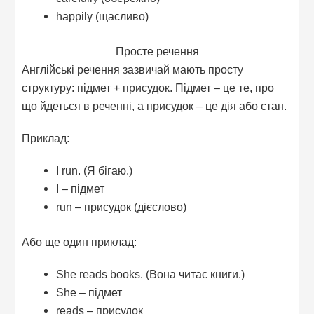
happily (щасливо)
Просте речення
Англійські речення зазвичай мають просту
структуру: підмет + присудок. Підмет – це те, про
що йдеться в реченні, а присудок – це дія або стан.
Приклад:
I run. (Я бігаю.)
I – підмет
run – присудок (дієслово)
Або ще один приклад:
She reads books. (Вона читає книги.)
She – підмет
reads – присудок