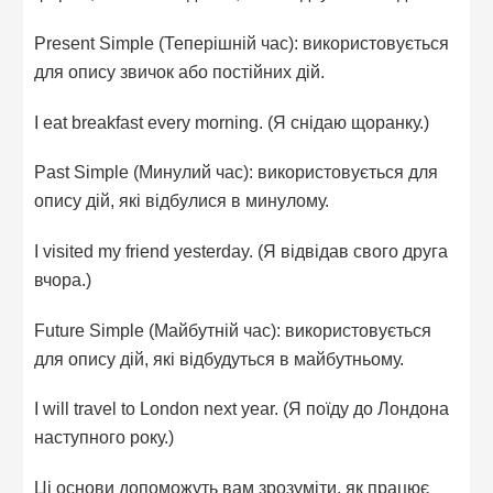
Present Simple (Теперішній час): використовується
для опису звичок або постійних дій.
I eat breakfast every morning. (Я снідаю щоранку.)
Past Simple (Минулий час): використовується для
опису дій, які відбулися в минулому.
I visited my friend yesterday. (Я відвідав свого друга
вчора.)
Future Simple (Майбутній час): використовується
для опису дій, які відбудуться в майбутньому.
I will travel to London next year. (Я поїду до Лондона
наступного року.)
Ці основи допоможуть вам зрозуміти, як працює