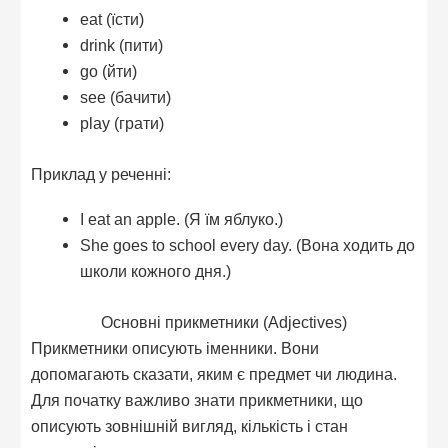
eat (їсти)
drink (пити)
go (йти)
see (бачити)
play (грати)
Приклад у реченні:
I eat an apple. (Я їм яблуко.)
She goes to school every day. (Вона ходить до
школи кожного дня.)
Основні прикметники (Adjectives)
Прикметники описують іменники. Вони
допомагають сказати, яким є предмет чи людина.
Для початку важливо знати прикметники, що
описують зовнішній вигляд, кількість і стан