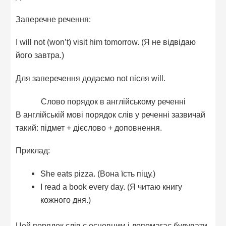
Заперечне речення:
I will not (won’t) visit him tomorrow. (Я не відвідаю
його завтра.)
Для заперечення додаємо not після will.
Слово порядок в англійському реченні
В англійській мові порядок слів у реченні зазвичай
такий: підмет + дієслово + доповнення.
Приклад:
She eats pizza. (Вона їсть піцу.)
I read a book every day. (Я читаю книгу
кожного дня.)
Цей порядок слів є основним і допомагає будувати