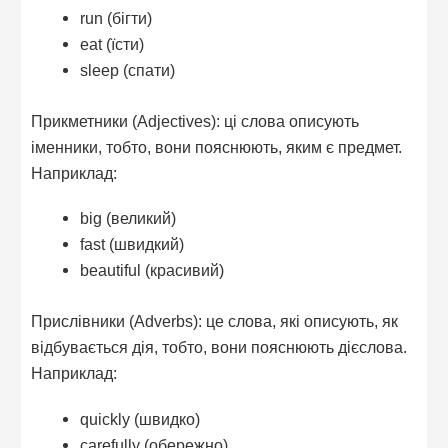
run (бігти)
eat (їсти)
sleep (спати)
Прикметники (Adjectives): ці слова описують
іменники, тобто, вони пояснюють, яким є предмет.
Наприклад:
big (великий)
fast (швидкий)
beautiful (красивий)
Прислівники (Adverbs): це слова, які описують, як
відбувається дія, тобто, вони пояснюють дієслова.
Наприклад:
quickly (швидко)
carefully (обережно)