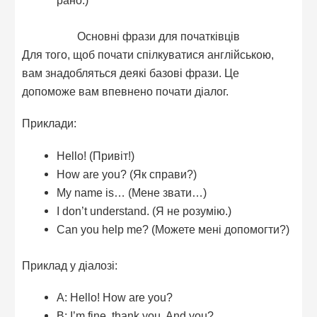
рано.)
Основні фрази для початківців
Для того, щоб почати спілкуватися англійською,
вам знадобляться деякі базові фрази. Це
допоможе вам впевнено почати діалог.
Приклади:
Hello! (Привіт!)
How are you? (Як справи?)
My name is… (Мене звати…)
I don’t understand. (Я не розумію.)
Can you help me? (Можете мені допомогти?)
Приклад у діалозі:
A: Hello! How are you?
B: I’m fine, thank you. And you?