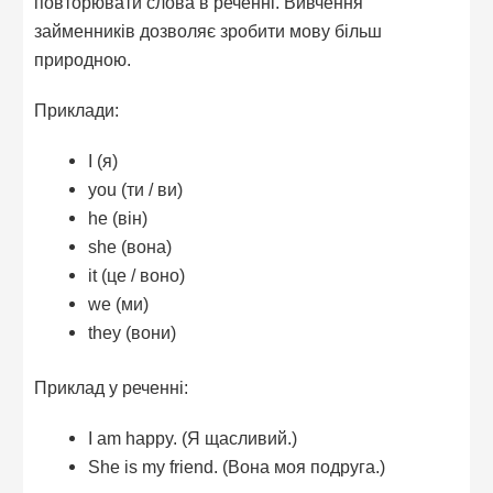
повторювати слова в реченні. Вивчення
займенників дозволяє зробити мову більш
природною.
Приклади:
I (я)
you (ти / ви)
he (він)
she (вона)
it (це / воно)
we (ми)
they (вони)
Приклад у реченні:
I am happy. (Я щасливий.)
She is my friend. (Вона моя подруга.)