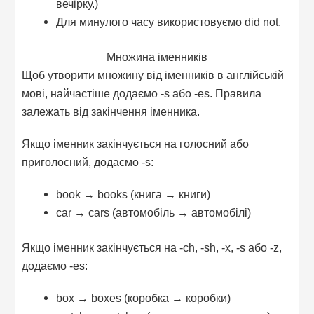
вечірку.)
Для минулого часу використовуємо did not.
Множина іменників
Щоб утворити множину від іменників в англійській
мові, найчастіше додаємо -s або -es. Правила
залежать від закінчення іменника.
Якщо іменник закінчується на голосний або
приголосний, додаємо -s:
book → books (книга → книги)
car → cars (автомобіль → автомобілі)
Якщо іменник закінчується на -ch, -sh, -x, -s або -z,
додаємо -es:
box → boxes (коробка → коробки)