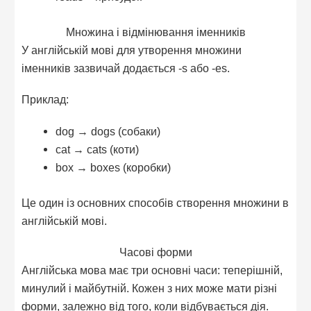
Множина і відмінювання іменників
У англійській мові для утворення множини
іменників зазвичай додається -s або -es.
Приклад:
dog → dogs (собаки)
cat → cats (коти)
box → boxes (коробки)
Це один із основних способів створення множини в
англійській мові.
Часові форми
Англійська мова має три основні часи: теперішній,
минулий і майбутній. Кожен з них може мати різні
форми, залежно від того, коли відбувається дія.