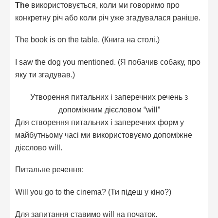
The
використовується, коли ми говоримо про
конкретну річ або коли річ уже згадувалася раніше.
The book is on the table. (Книга на столі.)
I saw the dog you mentioned. (Я побачив собаку, про
яку ти згадував.)
Утворення питальних і заперечних речень з
допоміжним дієсловом “will”
Для створення питальних і заперечних форм у
майбутньому часі ми використовуємо допоміжне
дієслово will.
Питальне речення:
Will you go to the cinema? (Ти підеш у кіно?)
Для запитання ставимо will на початок.