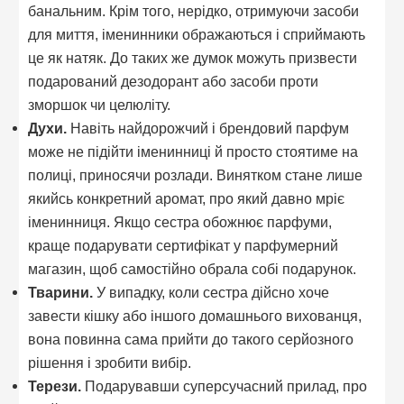
банальним. Крім того, нерідко, отримуючи засоби
для миття, іменинники ображаються і сприймають
це як натяк. До таких же думок можуть призвести
подарований дезодорант або засоби проти
зморшок чи целюліту.
Духи.
Навіть найдорожчий і брендовий парфум
може не підійти іменинниці й просто стоятиме на
полиці, приносячи розлади. Винятком стане лише
якийсь конкретний аромат, про який давно мріє
іменинниця. Якщо сестра обожнює парфуми,
краще подарувати сертифікат у парфумерний
магазин, щоб самостійно обрала собі подарунок.
Тварини.
У випадку, коли сестра дійсно хоче
завести кішку або іншого домашнього вихованця,
вона повинна сама прийти до такого серйозного
рішення і зробити вибір.
Терези.
Подарувавши суперсучасний прилад, про