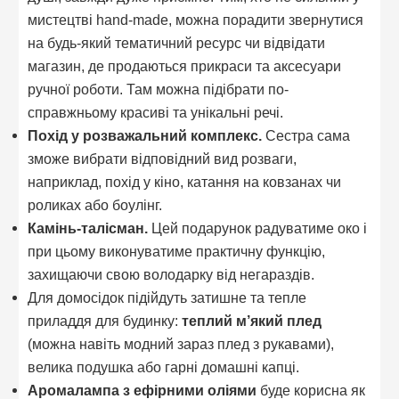
мистецтві hand-made, можна порадити звернутися
на будь-який тематичний ресурс чи відвідати
магазин, де продаються прикраси та аксесуари
ручної роботи. Там можна підібрати по-
справжньому красиві та унікальні речі.
Похід у розважальний комплекс.
Сестра сама
зможе вибрати відповідний вид розваги,
наприклад, похід у кіно, катання на ковзанах чи
роликах або боулінг.
Камінь-талісман.
Цей подарунок радуватиме око і
при цьому виконуватиме практичну функцію,
захищаючи свою володарку від негараздів.
Для домосідок підійдуть затишне та тепле
приладдя для будинку:
теплий м’який плед
(можна навіть модний зараз плед з рукавами),
велика подушка або гарні домашні капці.
Аромалампа з ефірними оліями
буде корисна як