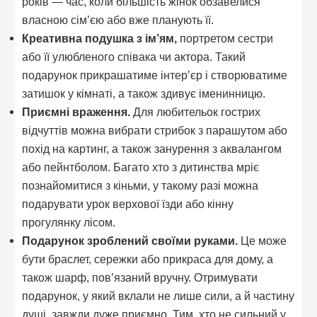
років — час, коли більшість жінок обзавелися
власною сім’єю або вже планують її.
Креативна подушка з ім’ям,
портретом сестри
або її улюбленого співака чи актора. Такий
подарунок прикрашатиме інтер’єр і створюватиме
затишок у кімнаті, а також здивує іменинницю.
Приємні враження.
Для любительок гострих
відчуттів можна вибрати стрибок з парашутом або
похід на картинг, а також занурення з аквалангом
або пейнтболом. Багато хто з дитинства мріє
познайомитися з кіньми, у такому разі можна
подарувати урок верхової їзди або кінну
прогулянку лісом.
Подарунок зроблений своїми руками.
Це може
бути браслет, сережки або прикраса для дому, а
також шарф, пов’язаний вручну. Отримувати
подарунок, у який вклали не лише сили, а й частину
душі, завжди дуже приємно. Тим, хто не сильний у