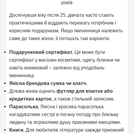
років
Досягнувши віку після 25, дівчата часто стають
практичнішими й віддають перевагу потрібним і
корисним подарункам. Якщо іменинниця належить
саме до таких жінок, її потішать такі варіанти.
Подарунковий сертифікат.
Це може бути
сертифікат у магазин косметики, одягу, білизни чи
навіть книжковий – залежно від уподобань
іменинниці.
Якісна брендова сумка чи клатч.
Ділова жінка оцінить
футляр для візиток або
кредитних карток
, а також стильний записник.
Парасолька.
Якісна і красива парасолька
нагадуватиме сестрі в погану погоду про близьку
людину та зігріватиме душу приємними емоціями.
Книги.
Для любителів літератури завжди приємний