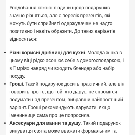
Уподобання кожної людини щодо подарунків
значно різняться, але є перелік презентів, які
можуть бути сприйняті одержувачем не надто
позитивно і навіть образити. До таких варіантів
відносяться:
Різні корисні дрібниці для кухні.
Молода жінка в
цьому віці рідко асоціює себе з домогосподаркою, і
в її мріях навряд чи входить блендер або набір
посуду.
Гроші.
Такий подарунок досить практичний, але він
говорить про те, що той, хто дарує, не спромігся
подумати над презентом, вибравши найпростіший
варіант. Гроші рекомендують дарувати, якщо
іменинниця сама про це попросила.
Аксесуари для ванни та душу.
Такий подарунок
винуватця свята може вважати формальним та