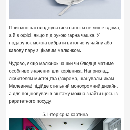
Приємно насолоджуватися напоєм не лише вдома,
а й в офісі, якщо під рукою гарна чашка. У
подарунок можна вибрати витончену чайну або
кавову пару з цікавим малюнком.
Чудово, якщо малюнок чашки чи блюдця матиме
особливе значення для керівника. Наприклад,
любителям мистецтва (зокрема, шанувальникам
Малевича) підійде стильний монохромний дизайн,
а для поціновувачів вінтажу можна знайти щось із
раритетного посуду.
5. Інтер’єрна картина