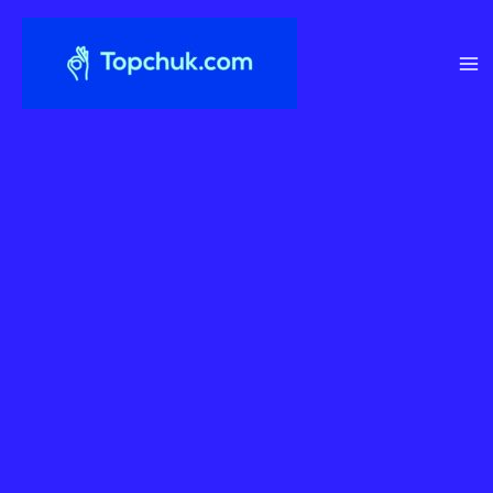
Перейти
до
вмісту