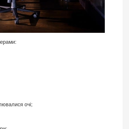
терами:
лювалися очі;
ри;