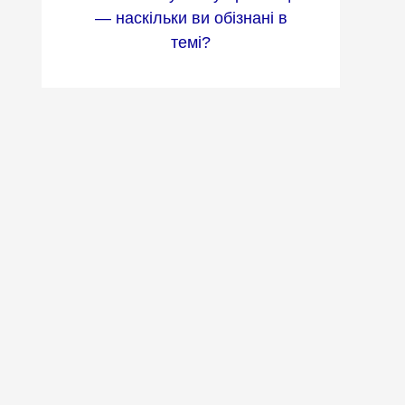
— наскільки ви обізнані в
темі?