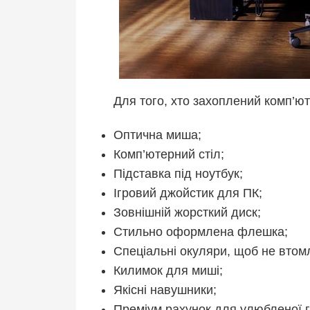
Для того, хто захоплений комп’ю
Оптична миша;
Комп’ютерний стіл;
Підставка під ноутбук;
Ігровий джойстик для ПК;
Зовнішній жорсткий диск;
Стильно оформлена флешка;
Спеціальні окуляри, щоб не втом
Килимок для миші;
Якісні навушники;
Преміум рахунок для улюбленої г