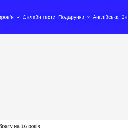
оров’я
Онлайн тести
Подарунки
Англійська
Зн
брату на 16 років